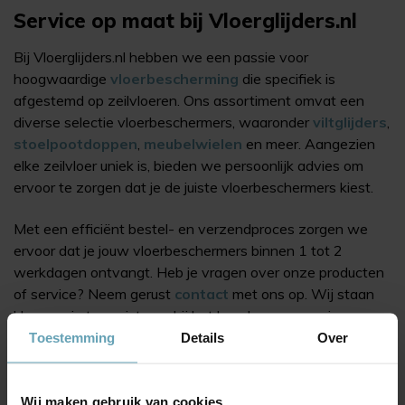
Service op maat bij Vloerglijders.nl
Bij Vloerglijders.nl hebben we een passie voor
hoogwaardige
vloerbescherming
die specifiek is
afgestemd op zeilvloeren. Ons assortiment omvat een
diverse selectie vloerbeschermers, waaronder
viltglijders
,
stoelpootdoppen
,
meubelwielen
en meer. Aangezien
elke zeilvloer uniek is, bieden we persoonlijk advies om
ervoor te zorgen dat je de juiste vloerbeschermers kiest.
Met een efficiënt bestel- en verzendproces zorgen we
ervoor dat je jouw vloerbeschermers binnen 1 tot 2
werkdagen ontvangt. Heb je vragen over onze producten
of service? Neem gerust
contact
met ons op. Wij staan
klaar om je te assisteren bij het beschermen van jouw
zeilvloeren en meubels met de hoogwaardige
Toestemming
Details
Over
vloerbeschermers van Vloerglijders.nl.
Wij maken gebruik van cookies