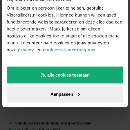
Om je beter en persoonlijker te helpen, gebruikt
Vloerglijders.nl cookies. Hiermee kunnen wij een goed
functionerende website garanderen en deze elke dag een
beetje beter maken. Maak je keuze om alleen
noodzakelijke cookies toe te staan of alle cookies toe te
staan. Lees meer over cookies en jouw privacy op
Tom
is de drijvende kracht achter
Vloerglijders.nl
en
onze
privacy
- en
cookiestatementpaginas
.
heeft een achtergrond in Communicatie & Multimedia
Design. Op jonge leeftijd deed hij ervaring op bij een
meubelzaak in het Noord-Hollandse Wognum, waar zijn
Ja, alle cookies toestaan
interesse in de interieurwereld groeide. Tijdens zijn studie
zag hij een kans om theorie in de praktijk te brengen en
richtte hij Vloerglijders.nl op vanuit een magazijn in Hem.
Aanpassen
Met
15+ jaar ervaring in vloerbescherming
blijft hij
innoveren binnen de branche.
Vandaag besteld?
maandag
verzonden
4.9/5 uit 17.500+ reviews