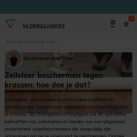
0
Menu
Geschreven door Tom
Zeilvloer beschermen tegen
krassen: hoe doe je dat?
Zeilvloeren, gewaardeerd om hun duurzaamheid en
veelzijdigheid, voegen een eigentijdse uitstraling toe aan
je interieur. Bij Vloerglijders.nl begrijpen we de specifieke
behoeften van zeilvloeren en bieden we een uitgebreid
assortiment vloerbeschermers die zorgvuldig zijn
ontworpen om deze vloersoort te beschermen. Ontdek