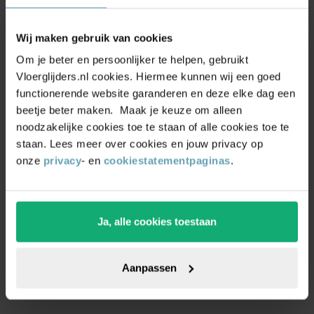
deurmat?
Een deurmat voor in huis is meer dan alleen een
Wij maken gebruik van cookies
accessoire, het is een essentieel hulpmiddel om je huis
Om je beter en persoonlijker te helpen, gebruikt
schoon en netjes te houden. Bij Vloerglijders.nl bieden we
Vloerglijders.nl cookies. Hiermee kunnen wij een goed
binnen deurmatten van hoge kwaliteit, specifiek
functionerende website garanderen en deze elke dag een
droogloopmatten die vocht efficiënt absorberen. Dit
beetje beter maken. Maak je keuze om alleen
betekent minder natte vloeren en minder schoonmaaktijd
noodzakelijke cookies toe te staan of alle cookies toe te
voor jou.
staan. Lees meer over cookies en jouw privacy op
onze
privacy
- en
cookiestatementpaginas
.
Droogloopmatten houden vocht en vuil tegen, zodat je
vloer beschermd blijft, zelfs op regenachtige dagen.
Investeer in een goede binnen deurmat en geniet van een
schone entree, ongeacht het weer buiten. Profiteer van
Ja, alle cookies toestaan
onze scherpe prijzen en geef je vloer de bescherming die
het verdient!
Aanpassen
Soorten binnen deurmatten