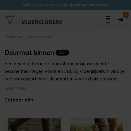
Veilig kopen met ons
Thuiswinkel Waarborg
0
Menu
Deurmat binnen
(16)
Een deurmat binnen is onmisbaar om jouw vloer te
beschermen tegen vocht en vuil. Bij Vloerglijders.nl vind je
een ruim assortiment deurmatten voor in huis, speciaal
ontworpen om jouw vloer netjes te houden en slijtage te
Lees meer
voorkomen. Ontdek welke
droogloopmat
het beste bij
Categorieën
jouw woning past!