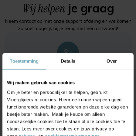
Wij helpen
je graag
Neem contact op met onze support afdeling en we komen
zo snel mogelijk bij je terug met een antwoord!
Toestemming
Details
Over
Bel ons via
0228 - 222 132
Wij maken gebruik van cookies
Om je beter en persoonlijker te helpen, gebruikt
Vloerglijders.nl cookies. Hiermee kunnen wij een goed
functionerende website garanderen en deze elke dag een
beetje beter maken. Maak je keuze om alleen
noodzakelijke cookies toe te staan of alle cookies toe te
Of stuur een mail naar
staan. Lees meer over cookies en jouw privacy op
info@vloerglijders.nl
onze
privacy
- en
cookiestatementpaginas
.