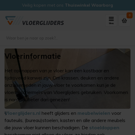
Veilig kopen met ons
Thuiswinkel Waarborg
0
Menu
Vloerinformatie
Het opknappen van je vloer kan een kostbaar en
tijdrovend karwei zijn. Om krassen, deuken en andere
onzuiverheden in jouw vloer te voorkomen kun je de
vloerbeschermers van Vloerglijders gebruiken. Voorkomen
is namelijk beter dan genezen!
ç
Vloerglijders.nl
heeft glijders en
meubelwielen
voor
fauteuils, (bureau)stoelen, kasten en alle andere meubels
die jouw vloer kunnen beschadigen. De
stoeldoppen
beschermen niet alleen de vloer, ze bieden ook