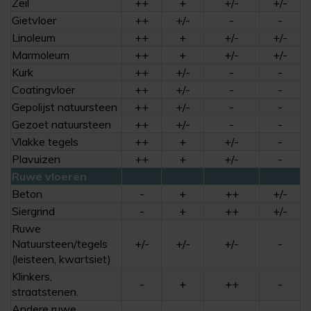
Zeil
++
+
+/-
+/-
Gietvloer
++
+/-
-
-
Linoleum
++
+
+/-
+/-
Marmoleum
++
+
+/-
+/-
Kurk
++
+/-
-
-
Coatingvloer
++
+/-
-
-
Gepolijst natuursteen
++
+/-
-
-
Gezoet natuursteen
++
+/-
-
-
Vlakke tegels
++
+
+/-
-
Plavuizen
++
+
+/-
-
Ruwe vloeren
Beton
-
+
++
+/-
Siergrind
-
+
++
+/-
Ruwe
Natuursteen/tegels
+/-
+/-
+/-
-
(leisteen, kwartsiet)
Klinkers,
-
+
++
-
straatstenen.
Andere ruwe