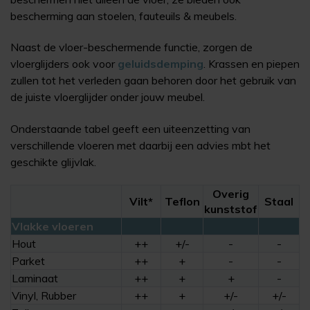
bescherming aan stoelen, fauteuils & meubels.
Naast de vloer-beschermende functie, zorgen de
vloerglijders ook voor
geluidsdemping
. Krassen en piepen
zullen tot het verleden gaan behoren door het gebruik van
de juiste vloerglijder onder jouw meubel.
Onderstaande tabel geeft een uiteenzetting van
verschillende vloeren met daarbij een advies mbt het
geschikte glijvlak.
Overig
Vilt*
Teflon
Staal
kunststof
Vlakke vloeren
Hout
++
+/-
-
-
Parket
++
+
-
-
Laminaat
++
+
+
-
Vinyl, Rubber
++
+
+/-
+/-