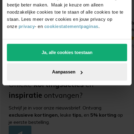
beetje beter maken. Maak je keuze om alleen
noodzakelijke cookies toe te staan of alle cookies toe te
staan. Lees meer over cookies en jouw privacy op
Navulbare viltschijf
Stoelpootdoppen
R
onze
privacy
- en
cookiestatementpaginas
.
rond (opzet)
ombuis zware
m
(ultrasoft)
kwaliteit vilt
(1)
(21)
V
Vanaf
0,85
Vanaf
1,55
0,90
Ja, alle cookies toestaan
Aanpassen
Unieke
kortingsacties
en
inspiratie
ontvangen?
Schrijf je in voor onze nieuwsbrief. Ontvang
exclusieve kortingen,
leuke
tips,
en
5% korting
op
je eerste bestelling.