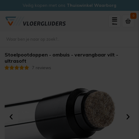
Veilig kopen met ons
Thuiswinkel Waarborg
0
Menu
Stoelpootdoppen - ombuis - vervangbaar vilt -
ultrasoft
7 reviews