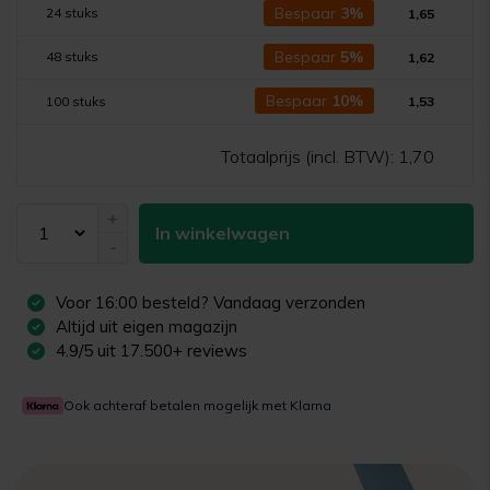
Bespaar
3%
24 stuks
1,65
Bespaar
5%
48 stuks
1,62
Bespaar
10%
100 stuks
1,53
Totaalprijs (incl. BTW):
1,70
+
In winkelwagen
-
Voor
16:00
besteld? Vandaag verzonden
Altijd uit eigen magazijn
4.9/5 uit 17.500+ reviews
Ook achteraf betalen mogelijk met Klarna