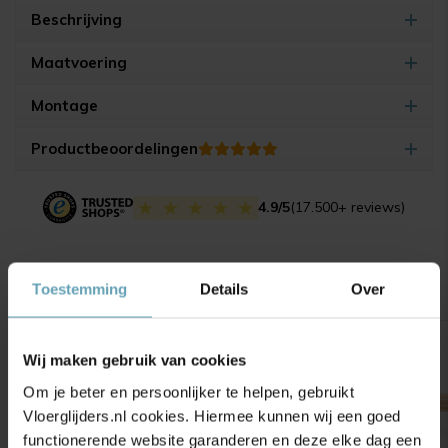
Beschrijving
Maatvoering
Montage
Productbeoordelingen
4.9/5
(17.500+ reviews)
Gerelateerde producten
Toestemming
Details
Over
Wij maken gebruik van cookies
Om je beter en persoonlijker te helpen, gebruikt
Vloerglijders.nl cookies. Hiermee kunnen wij een goed
functionerende website garanderen en deze elke dag een