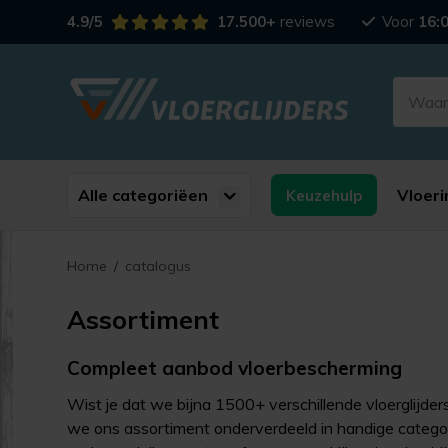
4.9/5
17.500+
reviews
Voor
16:
Alle categoriëen
Vloeri
Keuzehulp
Home
/
catalogus
Assortiment
Compleet aanbod vloerbescherming
Wist je dat we bijna 1500+ verschillende vloerglijder
we ons assortiment onderverdeeld in handige categorieë