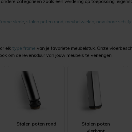
ij andere categorieën zoals een verdeling op toepassing, eige
frame slede
,
stalen poten rond
,
meubelwielen
,
navulbare schijfj
or elk
type frame
van je favoriete meubelstuk. Onze vloerbesch
ook om de levensduur van jouw meubels te verlengen.
Stalen poten rond
Stalen poten
vierkant