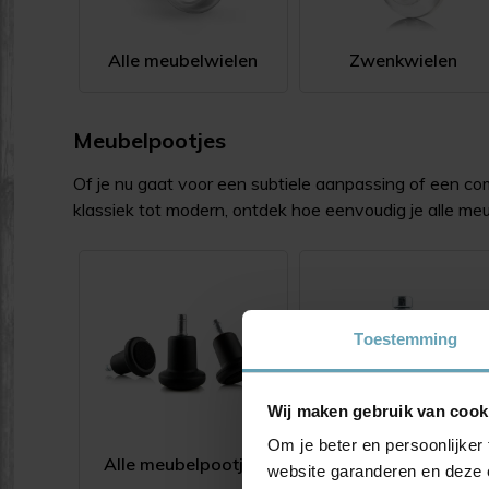
Alle meubelwielen
Zwenkwielen
Meubelpootjes
Of je nu gaat voor een subtiele aanpassing of een 
klassiek tot modern, ontdek hoe eenvoudig je alle meub
Toestemming
Wij maken gebruik van cook
Om je beter en persoonlijker 
Alle meubelpootjes
38 mm
website garanderen en deze 