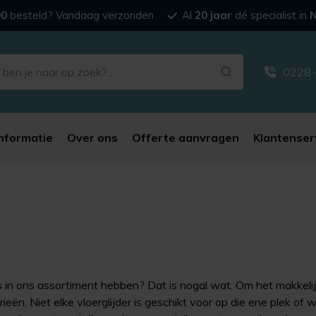
00
besteld? Vandaag verzonden
Al
20 jaar
dé specialist in
N
0228 
nformatie
Over ons
Offerte aanvragen
Klantenser
s in ons assortiment hebben? Dat is nogal wat. Om het makkelij
n. Niet elke vloerglijder is geschikt voor op die ene plek of w