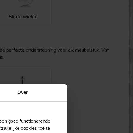
Skate wielen
de perfecte ondersteuning voor elk meubelstuk. Van
s.
Over
j een goed functionerende
68 mm
akelijke cookies toe te