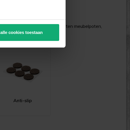
 blijven stevig zitten op alle soorten meubelpoten,
 alle cookies toestaan
Anti-slip