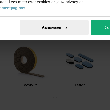
 staan. Lees meer over cookies en jouw privacy op
tementpaginas
.
levende viltjes
. Ze zijn ongelooflijk makkelijk aan te brengen en
Aanpassen
Ja,
 kamer glijdt.
Wolvilt
Teflon