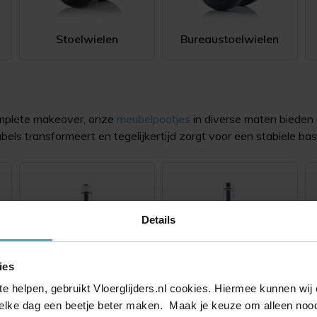
Stoelwielen
Bureaustoelwielen
complete makeover, onze
meubelpootjes
in diverse maten bieden 
els transformeert en tegelijkertijd zorgt voor een stabiele basi
Details
ies
te helpen, gebruikt Vloerglijders.nl cookies. Hiermee kunnen wi
55 mm
62 mm
elke dag een beetje beter maken. Maak je keuze om alleen noodz