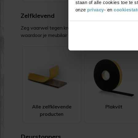
staan of alle cookies toe te
onze
privacy
- en
cookiesta
Zelfklevend
Zeg vaarwel tegen krassen en lawaai met onze
zelfk
waardoor je meubilair moeiteloos en geruisloos door de
Alle zelfklevende
Plakvilt
producten
Deurstoppers