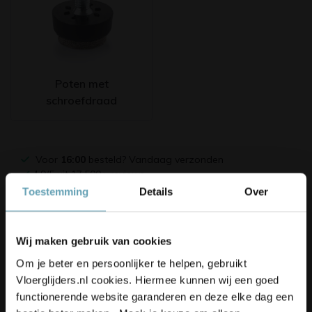
Poten met
schroefdraad
Voor
16:00
besteld? Vandaag verzonden
4.9/5 uit 17.500+ reviews
Thuiswinkel Waarborg
gecertificeerd
Toestemming
Details
Over
Achteraf betalen met
Klarna
Korting op je bestelling? 👀
100 dagen
bedenktijd
Altijd uit eigen magazijn
Wij maken gebruik van cookies
Schrijf je in voor onze nieuwsbrief,
Om je beter en persoonlijker te helpen, gebruikt
blijf up-to-date en ontvang
5%
Advies nodig?
Vloerglijders.nl cookies. Hiermee kunnen wij een goed
korting
op je bestelling
0228 - 222 132
functionerende website garanderen en deze elke dag een
nu gesloten