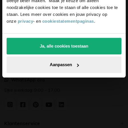
beetje beter maken. Maak je keuze om alleen
noodzakelijke cookies toe te staan of alle cookies toe te
staan. Lees meer over cookies en jouw privacy op
onze
privacy
- en
cookiestatementpaginas
.
Bedrijfsgegevens
Vloerglijders.nl
De Dolfijn 9
Ja, alle cookies toestaan
1601 ME Enkhuizen
Pak die korting!
0228 - 222 132
Aanpassen
info@vloerglijders.nl
WhatsApp ons
Elke werkdag: 9.00 - 17.00
Klantenservice