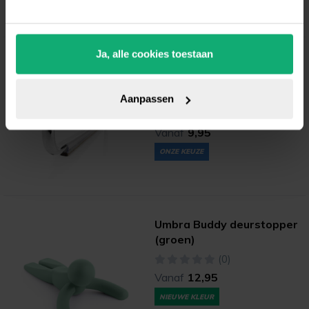
Ja, alle cookies toestaan
Wrap-Around® NOVA
viltglijder voor buisframes
(wolvilt)
Aanpassen
(8)
Vanaf
9,95
ONZE KEUZE
Umbra Buddy deurstopper
(groen)
(0)
Vanaf
12,95
NIEUWE KLEUR