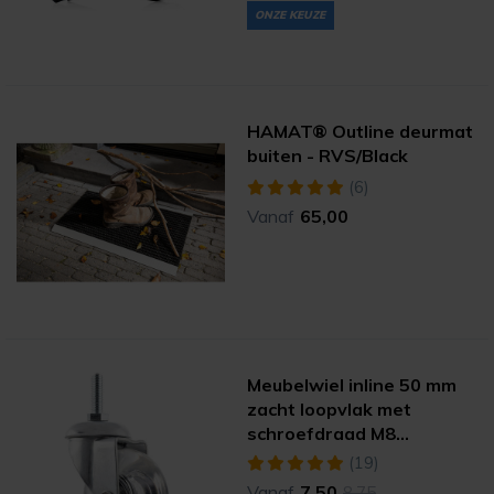
ONZE KEUZE
HAMAT® Outline deurmat
buiten - RVS/Black
(6)
Vanaf
65,00
Meubelwiel inline 50 mm
zacht loopvlak met
schroefdraad M8
(verzinkt/transparant)
(19)
Vanaf
7,50
8,75