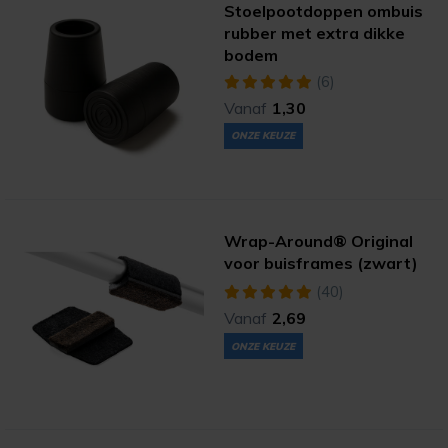
Stoelpootdoppen ombuis
rubber met extra dikke
bodem
(6)
Vanaf
1,30
ONZE KEUZE
Wrap-Around® Original
voor buisframes (zwart)
(40)
Vanaf
2,69
ONZE KEUZE