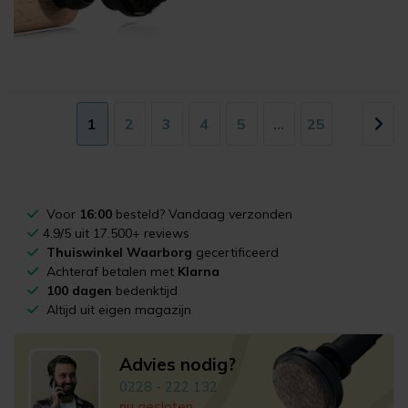
1
2
3
4
5
...
25
Voor
16:00
besteld? Vandaag verzonden
4.9/5 uit 17.500+ reviews
Thuiswinkel Waarborg
gecertificeerd
Achteraf betalen met
Klarna
100 dagen
bedenktijd
Altijd uit eigen magazijn
Advies nodig?
0228 - 222 132
nu gesloten