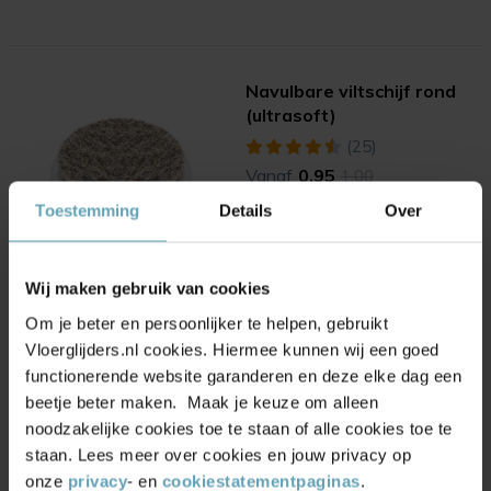
Navulbare viltschijf rond
(ultrasoft)
(25)
Vanaf
0,95
1,00
Toestemming
Details
Over
Wij maken gebruik van cookies
Om je beter en persoonlijker te helpen, gebruikt
HAMAT® Outline deurmat
Vloerglijders.nl cookies. Hiermee kunnen wij een goed
buiten - Pure Black
functionerende website garanderen en deze elke dag een
(11)
beetje beter maken. Maak je keuze om alleen
Vanaf
65,00
noodzakelijke cookies toe te staan of alle cookies toe te
staan. Lees meer over cookies en jouw privacy op
onze
privacy
- en
cookiestatementpaginas
.