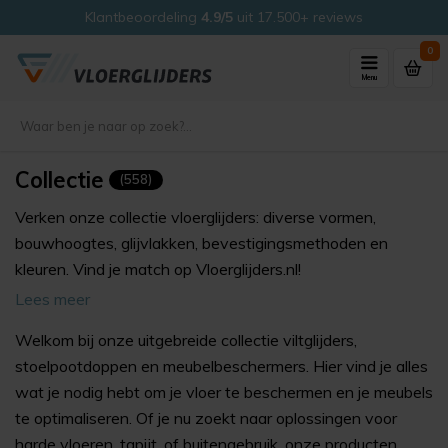
Veilig kopen met ons
Thuiswinkel Waarborg
0
Menu
Collectie
(558)
Verken onze collectie vloerglijders: diverse vormen,
bouwhoogtes, glijvlakken, bevestigingsmethoden en
kleuren. Vind je match op Vloerglijders.nl!
Lees meer
Welkom bij onze uitgebreide collectie viltglijders,
stoelpootdoppen en meubelbeschermers. Hier vind je alles
wat je nodig hebt om je vloer te beschermen en je meubels
te optimaliseren. Of je nu zoekt naar oplossingen voor
harde vloeren, tapijt, of buitengebruik, onze producten