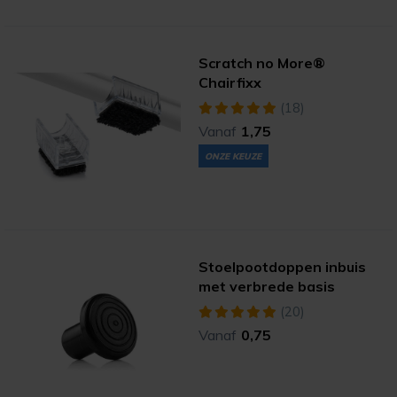
Scratch no More®
Chairfixx
(18)
Vanaf
1,75
ONZE KEUZE
Stoelpootdoppen inbuis
met verbrede basis
(20)
Vanaf
0,75