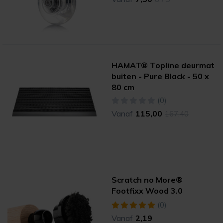
HAMAT® Topline deurmat
buiten - Pure Black - 50 x
80 cm
(0)
Vanaf
115,00
167,40
Scratch no More®
Footfixx Wood 3.0
(0)
Vanaf
2,19