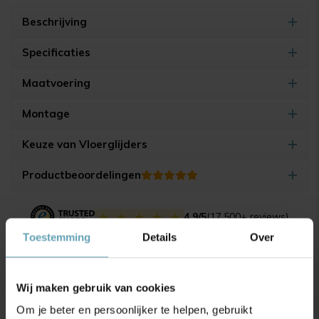
Beschrijving
Specificaties
Maatvoering
Montage
Keuze van Vloerglijders
Productbeoordelingen
4.9/5
(17.500+ reviews)
Toestemming
Details
Over
Gerelateerde producten
Wij maken gebruik van cookies
Om je beter en persoonlijker te helpen, gebruikt