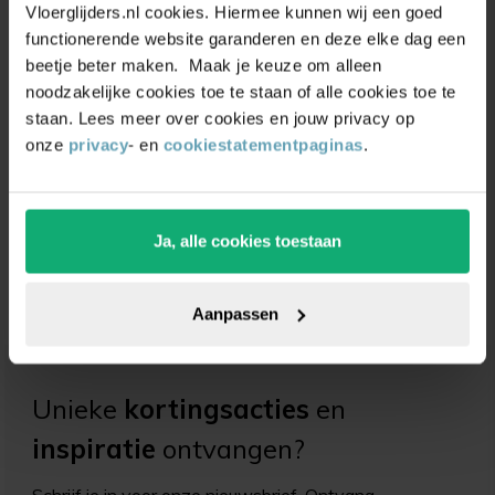
Vloerglijders.nl cookies. Hiermee kunnen wij een goed
functionerende website garanderen en deze elke dag een
beetje beter maken. Maak je keuze om alleen
noodzakelijke cookies toe te staan of alle cookies toe te
staan. Lees meer over cookies en jouw privacy op
onze
privacy
- en
cookiestatementpaginas
.
Alcoholdoekjes
James® Schoon & Snel
isopropyl
Droog
Ja, alle cookies toestaan
(3)
(3)
Vanaf
0,99
Vanaf
13,50
1,29
14,50
Aanpassen
Unieke
kortingsacties
en
inspiratie
ontvangen?
Schrijf je in voor onze nieuwsbrief. Ontvang