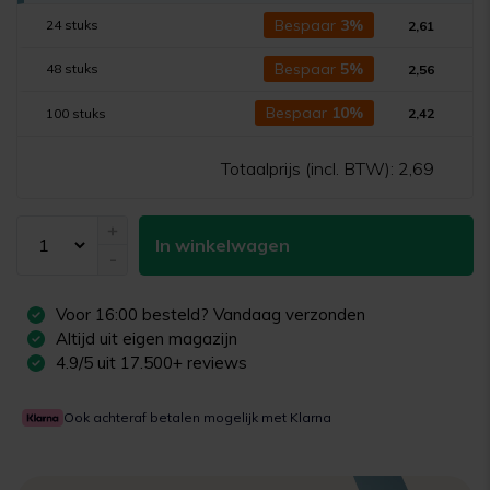
Bespaar
3%
24 stuks
2,61
Bespaar
5%
48 stuks
2,56
Bespaar
10%
100 stuks
2,42
Totaalprijs (incl. BTW):
2,69
+
In winkelwagen
-
Voor
16:00
besteld? Vandaag verzonden
Altijd uit eigen magazijn
4.9/5 uit 17.500+ reviews
Ook achteraf betalen mogelijk met Klarna