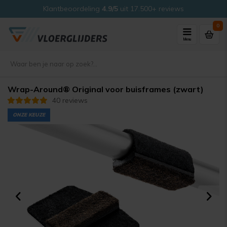
Klantbeoordeling
4.9/5
uit 17.500+ reviews
0
Menu
Wrap-Around® Original voor buisframes (zwart)
40 reviews
ONZE KEUZE