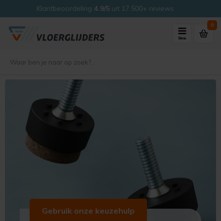
Veilig kopen met ons
Thuiswinkel Waarborg
0
Menu
Gebruik onze keuzehulp