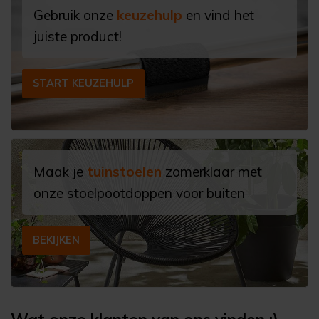
Gebruik onze
keuzehulp
en vind het
juiste product!
START KEUZEHULP
Maak je
tuinstoelen
zomerklaar met
onze stoelpootdoppen voor buiten
BEKIJKEN