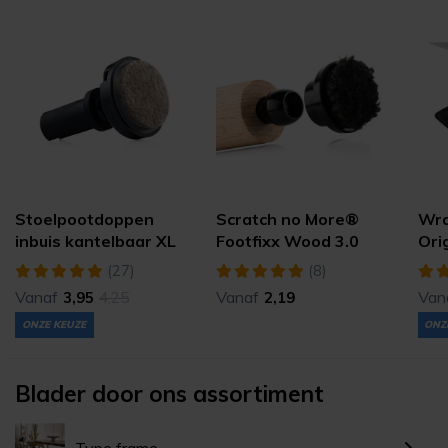
Stoelpootdoppen
Scratch no More®
Wr
inbuis kantelbaar XL
Footfixx Wood 3.0
Ori
met vervangbaar vilt
bui
(27)
(8)
(ultrasoft)
Vanaf
Vanaf
Van
3,95
4,25
2,19
ONZE KEUZE
ONZ
Blader door ons assortiment
Type frame