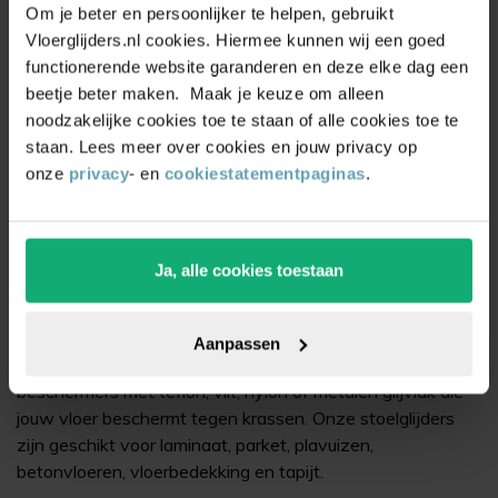
Om je beter en persoonlijker te helpen, gebruikt
Vloerglijders.nl cookies. Hiermee kunnen wij een goed
functionerende website garanderen en deze elke dag een
beetje beter maken. Maak je keuze om alleen
Vloerglijders.nl - Dé #1 specialist in
noodzakelijke cookies toe te staan of alle cookies toe te
vloerbescherming!
staan. Lees meer over cookies en jouw privacy op
onze
privacy
- en
cookiestatementpaginas
.
Stoelen en fauteuils hebben vaak verkeerde bescherming
onder de stoelpoot. Denk bijvoorbeeld aan
stoeldoppen
,
glijders of meubelwieltjes die niet geschikt zijn voor de
Ja, alle cookies toestaan
vloer waar deze op gebruikt worden. Dit kan leiden tot
schade aan je vloer én dat wil je natuurlijk niet. Daarom is
de juiste vloerbescherming van groot belang. Bij
Aanpassen
Vloerglijders.nl vind je een groot assortiment stoelpoot
beschermers met teflon, vilt, nylon of metalen glijvlak die
jouw vloer beschermt tegen krassen. Onze stoelglijders
zijn geschikt voor laminaat, parket, plavuizen,
betonvloeren, vloerbedekking en tapijt.