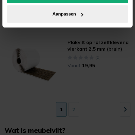
Aanpassen
Plakvilt op rol zelfklevend
vierkant 2,5 mm (bruin)
(0)
Vanaf
19,95
1
2
Wat is meubelvilt?