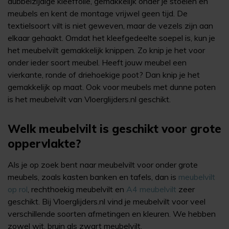
dubbelzijdige kleeffolie, gemakkelijk onder je stoelen en
meubels en kent de montage vrijwel geen tijd. De
textielsoort vilt is niet geweven, maar de vezels zijn aan
elkaar gehaakt. Omdat het kleefgedeelte soepel is, kun je
het meubelvilt gemakkelijk knippen. Zo knip je het voor
onder ieder soort meubel. Heeft jouw meubel een
vierkante, ronde of driehoekige poot? Dan knip je het
gemakkelijk op maat. Ook voor meubels met dunne poten
is het meubelvilt van Vloerglijders.nl geschikt.
Welk meubelvilt is geschikt voor grote
oppervlakte?
Als je op zoek bent naar meubelvilt voor onder grote
meubels, zoals kasten banken en tafels, dan is
meubelvilt
op rol
,
rechthoekig meubelvilt
en
A4 meubelvilt
zeer
geschikt
. Bij Vloerglijders.nl vind je meubelvilt voor veel
verschillende soorten afmetingen en kleuren. We hebben
zowel wit, bruin als zwart meubelvilt.