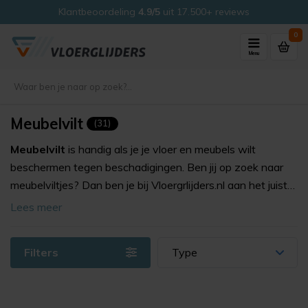
Veilig kopen met ons
Thuiswinkel Waarborg
0
Menu
Meubelvilt
(31)
Meubelvilt
is handig als je je vloer en meubels wilt
beschermen tegen beschadigingen. Ben jij op zoek naar
meubelviltjes? Dan ben je bij Vloergrlijders.nl aan het juiste
adres. Bij ons vind je verschillende soorten professioneel
Lees meer
meubelvilt.
Filters
Type