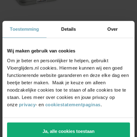
Toestemming
Details
Over
Plakvilt op rol zelfklevend
rond 2,5 mm (bruin)
Wij maken gebruik van cookies
(2)
Om je beter en persoonlijker te helpen, gebruikt
Vanaf
16,50
Vloerglijders.nl cookies. Hiermee kunnen wij een goed
functionerende website garanderen en deze elke dag een
beetje beter maken. Maak je keuze om alleen
noodzakelijke cookies toe te staan of alle cookies toe te
staan. Lees meer over cookies en jouw privacy op
onze
privacy
- en
cookiestatementpaginas
.
Plakvilt op rol zelfklevend
rond 3,5 mm (bruin)
(2)
Ja, alle cookies toestaan
Vanaf
19,95