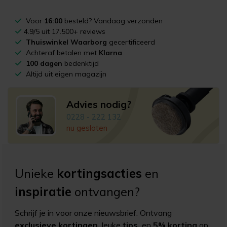
Voor
16:00
besteld? Vandaag verzonden
4.9/5 uit 17.500+ reviews
Thuiswinkel Waarborg
gecertificeerd
Achteraf betalen met
Klarna
100 dagen
bedenktijd
Altijd uit eigen magazijn
Advies nodig?
0228 - 222 132
nu gesloten
Unieke
kortingsacties
en
inspiratie
ontvangen?
Schrijf je in voor onze nieuwsbrief. Ontvang
exclusieve kortingen,
leuke
tips,
en
5% korting
op