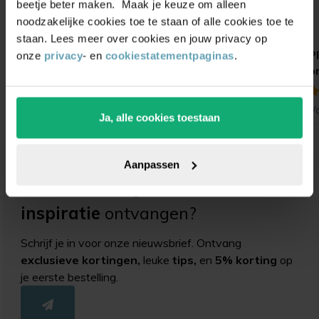
beetje beter maken. Maak je keuze om alleen
noodzakelijke cookies toe te staan of alle cookies toe te
staan. Lees meer over cookies en jouw privacy op
Strook schuurpapier
Alcoholdoekjes
P
onze
privacy
- en
cookiestatementpaginas
.
K100
isopropyl
b
(2)
(3)
Vanaf
0,99
Vanaf
0,99
V
1,29
Ja, alle cookies toestaan
Aanpassen
Unieke
kortingsacties
en
inspiratie
ontvangen?
Schrijf je in voor onze nieuwsbrief. Ontvang
exclusieve kortingen,
leuke
tips,
en
5% korting
op
je eerste bestelling.