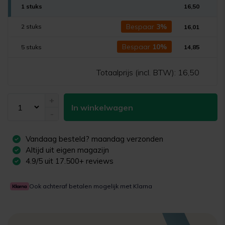
1 stuks
16,50
Bespaar
3%
2 stuks
16,01
Bespaar
10%
5 stuks
14,85
Totaalprijs (incl. BTW):
16,50
+
In winkelwagen
-
Vandaag besteld?
maandag
verzonden
Altijd uit eigen magazijn
4.9/5 uit 17.500+ reviews
Ook achteraf betalen mogelijk met Klarna