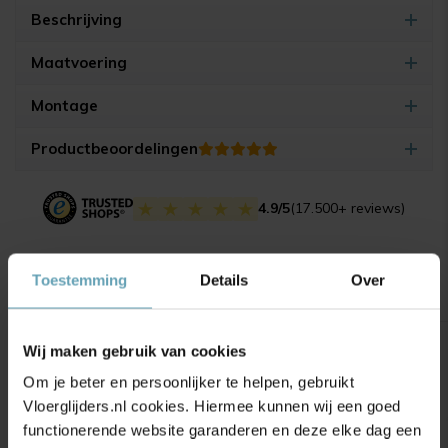
Beschrijving
Maatvoering
Montage
Productbeoordelingen
4.9/5
(17.500+ reviews)
Toestemming
Details
Over
Gerelateerde producten
Wij maken gebruik van cookies
Om je beter en persoonlijker te helpen, gebruikt
Vloerglijders.nl cookies. Hiermee kunnen wij een goed
functionerende website garanderen en deze elke dag een