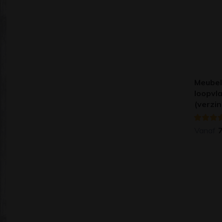
Meubel
loopvl
(verzi
Vanaf