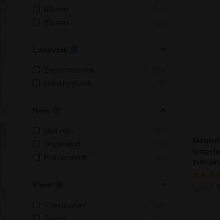
60 mm
(12)
65 mm
(8)
Loopvlak
Zacht loopvlak
(79)
Hard loopvlak
(6)
Rem
Met rem
(6)
Meubel
Ongeremd
(73)
loopvl
Rollcontrol®
(6)
(verzi
Kleur
Vanaf
Transparant
(16)
Zwart
(60)