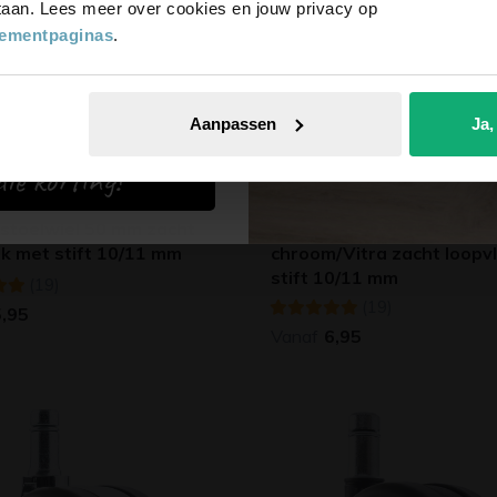
 staan. Lees meer over cookies en jouw privacy op
tementpaginas
.
Aanpassen
Ja,
ie korting!
stoelwiel 50 mm zacht
Bureaustoelwiel 50 mm
ak met stift 10/11 mm
chroom/Vitra zacht loopv
stift 10/11 mm
(19)
(19)
5,95
Vanaf
6,95