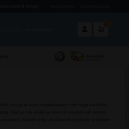
ederland & België
Retourneren
Klantenservice
0
- 222 132
- nu gesloten
vice
 Hier vind je al onze meubelwielen van hoge kwaliteit
plug. Wat je ook onder je stoel of meubel wilt zetten,
w meubels, betaal veilig via iDeal en profiteer al binnen