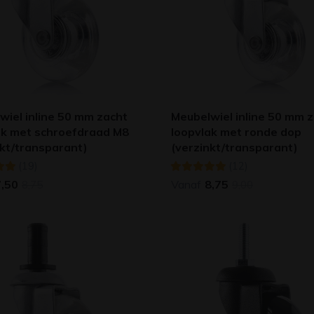
wiel inline 50 mm zacht
Meubelwiel inline 50 mm 
ak met schroefdraad M8
loopvlak met ronde dop
nkt/transparant)
(verzinkt/transparant)
(19)
(12)
7,50
Vanaf
8,75
8,75
9,00