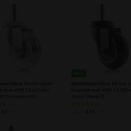
NIEUW
wiel inline 50 mm zacht
Meubelwiel inline 50 mm 
ak met stift 11x22 mm
loopvlak met stift 11x22
nkt/transparant)
(zwart/zwart)
(31)
(6)
7,50
Vanaf
8,95
8,75
9,50