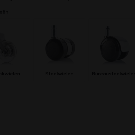
ieën
nkwielen
Stoelwielen
Bureaustoelwiele