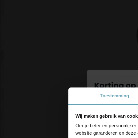
Meubel
loopvl
Korting op 
Toestemming
Vanaf
Schrijf je in 
blijf up-to
Wij maken gebruik van cook
korting
Om je beter en persoonlijker 
website garanderen en deze 