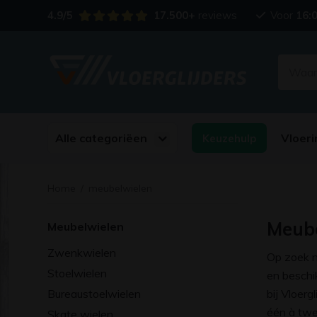
4.9/5
17.500+
reviews
Voor
16:
Alle categoriëen
Vloeri
Keuzehulp
Home
/
meubelwielen
Meube
Meubelwielen
Zwenkwielen
Op zoek n
Stoelwielen
en beschik
Bureaustoelwielen
bij Vloerg
één à twe
Skate wielen