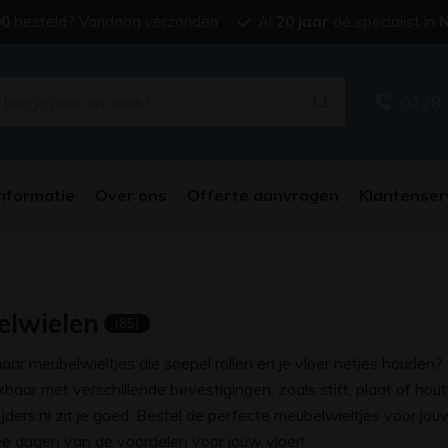
00
besteld? Vandaag verzonden
Al
20 jaar
dé specialist in
N
0228 
nformatie
Over ons
Offerte aanvragen
Klantenser
lwielen
(85)
aar meubelwieltjes die soepel rollen en je vloer netjes houden?
baar met verschillende bevestigingen, zoals stift, plaat of hout
lijders.nl zit je goed. Bestel de perfecte meubelwieltjes voor jou
e dagen van de voordelen voor jouw vloer!