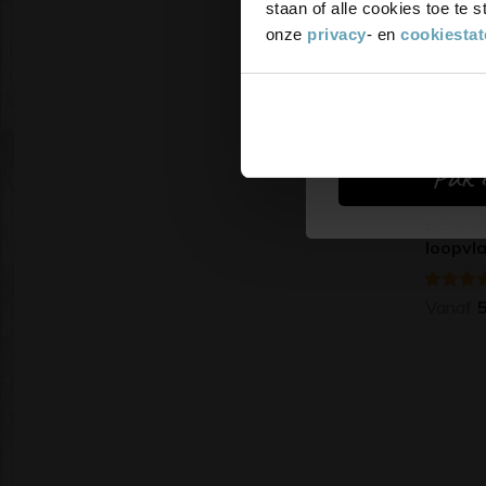
staan of alle cookies toe te
onze
privacy
- en
cookiesta
Pak d
Bureau
loopvl
Vanaf