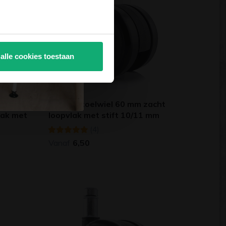
 alle cookies toestaan
Bureaustoelwiel 60 mm zacht
lak met
loopvlak met stift 10/11 mm
(4)
Vanaf
6,50