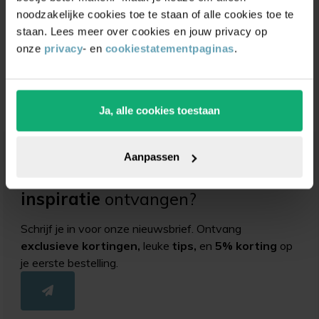
noodzakelijke cookies toe te staan of alle cookies toe te
staan. Lees meer over cookies en jouw privacy op
Extra platte
onze
privacy
- en
cookiestatementpaginas
.
steeksleutel
(0)
Vanaf
4,25
Ja, alle cookies toestaan
Aanpassen
Unieke
kortingsacties
en
inspiratie
ontvangen?
Schrijf je in voor onze nieuwsbrief. Ontvang
exclusieve kortingen,
leuke
tips,
en
5% korting
op
je eerste bestelling.