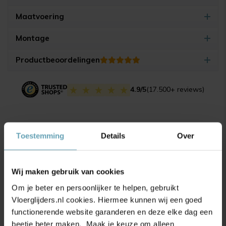
Maatvoering
Montage
Productbeoordelingen
4.9/5
(17.500+ reviews)
Gerelateerde producten
Toestemming
Details
Over
Wij maken gebruik van cookies
Om je beter en persoonlijker te helpen, gebruikt
Vloerglijders.nl cookies. Hiermee kunnen wij een goed
functionerende website garanderen en deze elke dag een
beetje beter maken. Maak je keuze om alleen