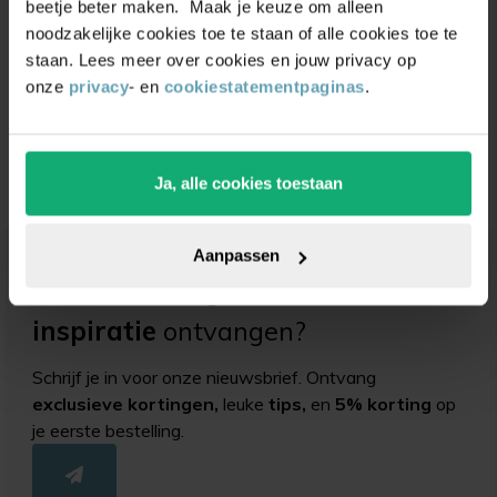
beetje beter maken. Maak je keuze om alleen
noodzakelijke cookies toe te staan of alle cookies toe te
staan. Lees meer over cookies en jouw privacy op
Meubelwiel inline 50
mm zacht loopvlak met
onze
privacy
- en
cookiestatementpaginas
.
schroefdraad M8
(verzinkt/transparant)
(19)
Vanaf
7,50
8,75
Ja, alle cookies toestaan
Aanpassen
Unieke
kortingsacties
en
inspiratie
ontvangen?
Schrijf je in voor onze nieuwsbrief. Ontvang
exclusieve kortingen,
leuke
tips,
en
5% korting
op
je eerste bestelling.