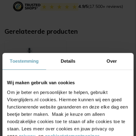
4.9/5
(17.500+ reviews)
Gerelateerde producten
Toestemming
Details
Over
Wij maken gebruik van cookies
Om je beter en persoonlijker te helpen, gebruikt
Vloerglijders.nl cookies. Hiermee kunnen wij een goed
Meubelwiel inline 50
functionerende website garanderen en deze elke dag een
mm zacht loopvlak met
beetje beter maken. Maak je keuze om alleen
stift 11x22 mm
noodzakelijke cookies toe te staan of alle cookies toe te
(zwart/transparant)
(10)
staan. Lees meer over cookies en jouw privacy op
Vanaf
7,50
8,75
onze
privacy
- en
cookiestatementpaginas
.