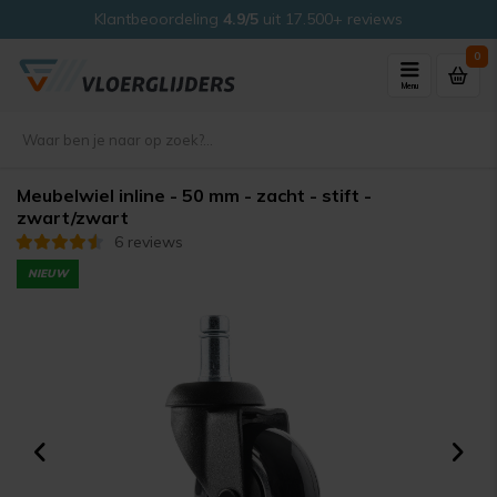
Klantbeoordeling
4.9/5
uit 17.500+ reviews
0
Menu
Meubelwiel inline - 50 mm - zacht - stift -
zwart/zwart
6 reviews
NIEUW