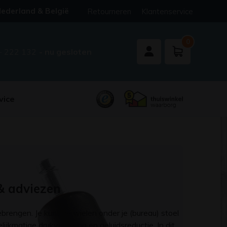
ederland & België
Retourneren
Klantenservice
0
- 222 132
- nu gesloten
vice
& adviezen
rengen. Je kunt de wielen onder je (bureau) stoel
elijkmatige drukverdeling en geluidsreductie. In dit