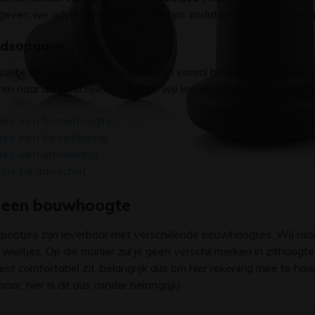
l geven we advies en waardevolle tips zodat jij een weloverwo
udsopgave
uiste meubelpootjes te kiezen, zijn vooral bouwhoogte en beves
en naar de verschillende opties, we leggen per kopje duidelijk 
ies een bouwhoogte
ies een bevestiging
ies een uitvoering
ips bij aanschaf
 een bouwhoogte
pootjes zijn leverbaar met verschillende bouwhoogtes. Wij ra
 wieltjes. Op die manier zul je geen verschil merken in zithoo
st comfortabel zit, belangrijk dus om hier rekening mee te houd
baar, hier is dit dus minder belangrijk)