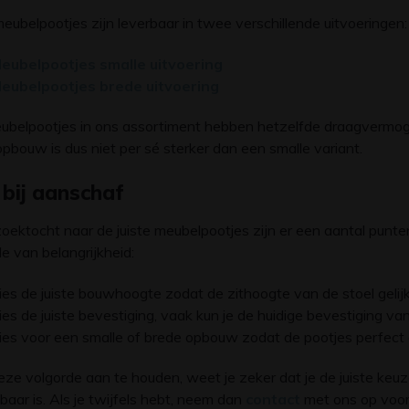
ubelpootjes zijn leverbaar in twee verschillende uitvoeringen:
eubelpootjes smalle uitvoering
eubelpootjes brede uitvoering
eubelpootjes in ons assortiment hebben hetzelfde draagvermog
pbouw is dus niet per sé sterker dan een smalle variant.
 bij aanschaf
 zoektocht naar de juiste meubelpootjes zijn er een aantal pu
e van belangrijkheid:
ies de juiste bouwhoogte zodat de zithoogte van de stoel gelijk b
ies de juiste bevestiging, vaak kun je de huidige bevestiging 
ies voor een smalle of brede opbouw zodat de pootjes perfect aa
ze volgorde aan te houden, weet je zeker dat je de juiste keuz
baar is. Als je twijfels hebt, neem dan
contact
met ons op voor