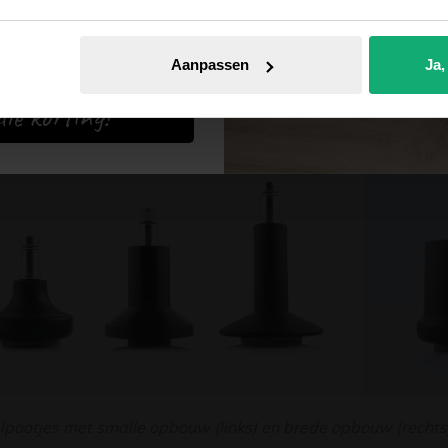
ootjes bepalen voor een groot deel uiterlijk van een (bureau)s
 en meubelpootjes met brede opbouw. Onder eetkamerstoelen 
 opbouw een stuk minder opvallen dan een pootje met brede o
Aanpassen
Ja,
austoelen zal een smal meubelpootje misstaan, daar kun je bet
ie korting!
pootjes met smalle opbouw (links) en brede opbouw (rechts