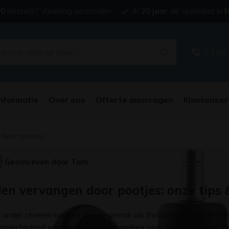
00
besteld? Vandaag verzonden
Al
20 jaar
dé specialist in
N
0228 
nformatie
Over ons
Offerte aanvragen
Klantenser
 door pootjes
Geschreven door Tom
en vervangen door pootjes: onze tips 
onder stoelen kunnen zowel gemak als frustratie met zich meeb
kamerfauteuil
vervangen door pootjes
voor meer stabiliteit, g