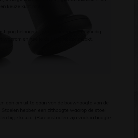
gen keuze kunt maken.
tiging belangrijk. Je kunt hieronder eenvoudig
uit waarom en hoe je de juiste keuze maakt.
den aan om uit te gaan van de bouwhoogte van de
gte. Stoelen hebben een zithoogte waarop de stoel
en bij je keuze. (Bureaustoelen zijn vaak in hoogte