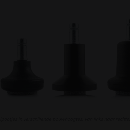
pootjes in verschillende bouwhoogtes, van links naar rech