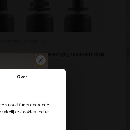
erkante dop & houtplug.
Door hieronder op de bevestiging te klikken kom je
Over
j een goed functionerende
akelijke cookies toe te