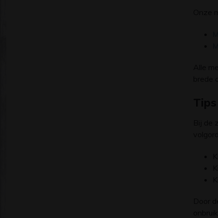
Onze me
M
M
Alle m
brede o
Tips
Bij de
volgord
K
K
K
Door de
onbruik