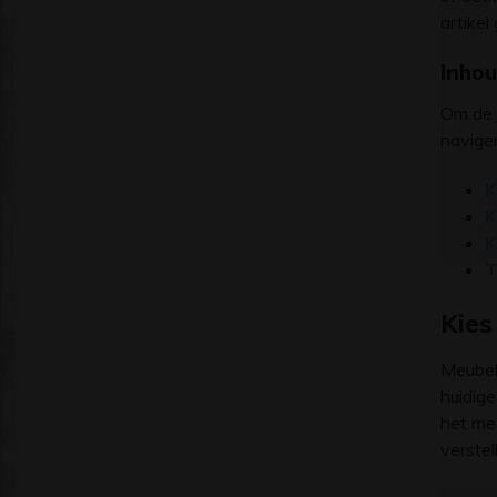
artike
Inho
Om de j
naviger
K
K
K
T
Kies
Meubel
huidige
het mee
verstel