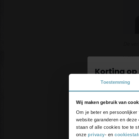
De vers
Wij lev
bij all
Korting op 
S
Toestemming
S
Schrijf je in 
P
blijf up-to
S
Wij maken gebruik van cook
korting
S
Om je beter en persoonlijker 
H
website garanderen en deze 
staan of alle cookies toe te
Kies
onze
privacy
- en
cookiesta