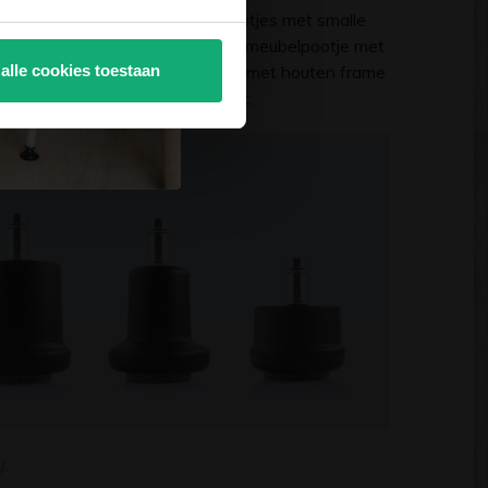
toel of meubel. Er zijn meubelpootjes met smalle
met smalle stoelpoten zal een meubelpootje met
pbouw. Onder eetkamerfauteuils met houten frame
 alle cookies toestaan
er gaan voor een bredere variant.
).