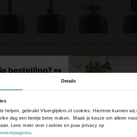
chillende bevestigingen: stift, schroef, plaat, ronde dop, vi
eren onze meubelpootjes met zes verschillende bevestigingen. 
e meubelpootjes met die bevestiging.
je bestelling? 👀
tiftbevestiging
Details
chroefdraad
voor onze nieuwsbrief,
laatbevestiging
-date en ontvang
5%
tift + ronde dop
ies
op je bestelling
tift + vierkante dop
te helpen, gebruikt Vloerglijders.nl cookies. Hiermee kunnen wi
outplug
elke dag een beetje beter maken. Maak je keuze om alleen noodz
 staan. Lees meer over cookies en jouw privacy op
 een uitvoering
tementpaginas
.