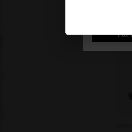
Meubelp
opbouw
smalle
of bure
Pak d
Meubel