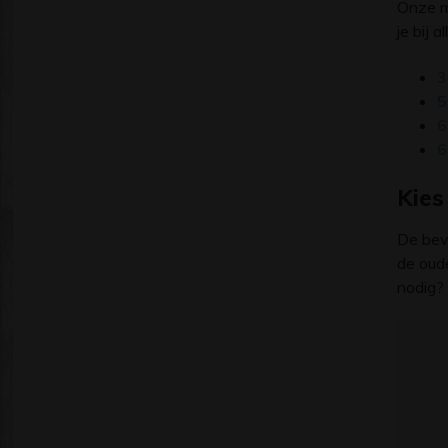
Onze m
je bij 
3
5
6
6
Kies
De bev
de oude
nodig? 