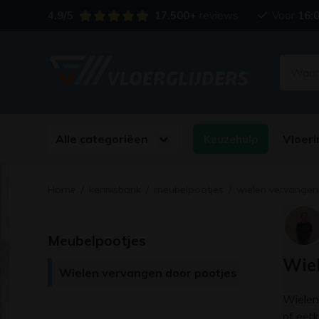
4.9/5
17.500+
reviews
Voor
16:
Alle categoriëen
Vloeri
Keuzehulp
Home
/
kennisbank
/
meubelpootjes
/
wielen vervangen
Meubelpootjes
Wiel
Wielen vervangen door pootjes
Wielen 
of eet