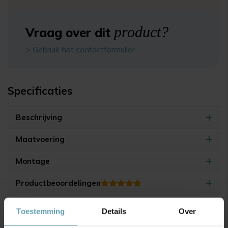
product?
Vraag over dit
> Gebruik het contactformulier
Specificaties
Beschrijving
Maatvoering
Montage
Productbeoordelingen
Toestemming
Details
Over
4.9/5
(17.500+ reviews)