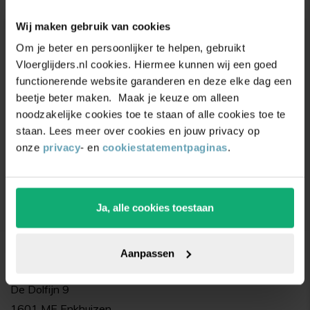
Wij maken gebruik van cookies
Om je beter en persoonlijker te helpen, gebruikt
Unieke
kortingsacties
en
Vloerglijders.nl cookies. Hiermee kunnen wij een goed
inspiratie
ontvangen?
functionerende website garanderen en deze elke dag een
beetje beter maken. Maak je keuze om alleen
Schrijf je in voor onze nieuwsbrief. Ontvang
noodzakelijke cookies toe te staan of alle cookies toe te
exclusieve kortingen,
leuke
tips,
en
5% korting
op
staan. Lees meer over cookies en jouw privacy op
je eerste bestelling.
onze
privacy
- en
cookiestatementpaginas
.
Ja, alle cookies toestaan
Bedrijfsgegevens
Aanpassen
Vloerglijders.nl
De Dolfijn 9
1601 ME Enkhuizen