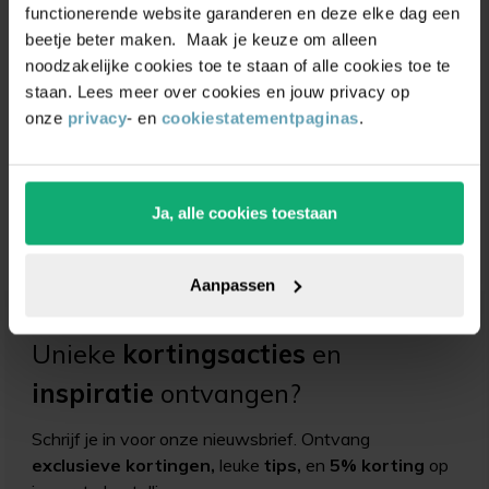
functionerende website garanderen en deze elke dag een
beetje beter maken. Maak je keuze om alleen
noodzakelijke cookies toe te staan of alle cookies toe te
staan. Lees meer over cookies en jouw privacy op
onze
privacy
- en
cookiestatementpaginas
.
Strook schuurpapier
Alcoholdoekjes
K100
isopropyl
(2)
(3)
Ja, alle cookies toestaan
Vanaf
0,99
Vanaf
0,99
1,29
Aanpassen
Unieke
kortingsacties
en
inspiratie
ontvangen?
Schrijf je in voor onze nieuwsbrief. Ontvang
exclusieve kortingen,
leuke
tips,
en
5% korting
op