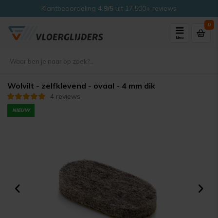
Klantbeoordeling
4.9/5
uit 17.500+ reviews
0
Menu
Wolvilt - zelfklevend - ovaal - 4 mm dik
4 reviews
NIEUW