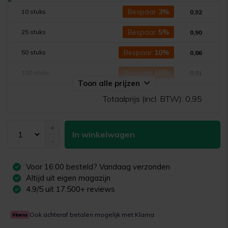
Bespaar
3%
10 stuks
0,92
Bespaar
5%
25 stuks
0,90
Bespaar
10%
50 stuks
0,86
Bespaar
15%
100 stuks
0,81
Toon alle prijzen
Totaalprijs (incl. BTW):
0,95
+
In winkelwagen
-
Voor
16:00
besteld? Vandaag verzonden
Altijd uit eigen magazijn
4.9/5 uit 17.500+ reviews
Ook achteraf betalen mogelijk met Klarna