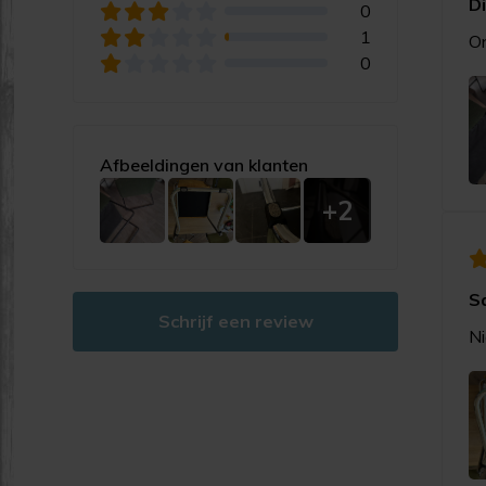
D
0
1
On
0
Afbeeldingen van klanten
+2
S
Schrijf een review
Ni