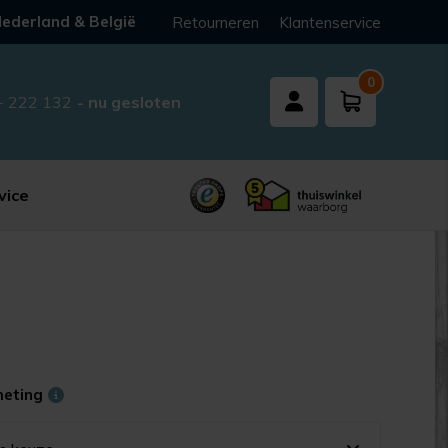
ederland & België
Retourneren
Klantenservice
0
- 222 132
- nu gesloten
vice
meting