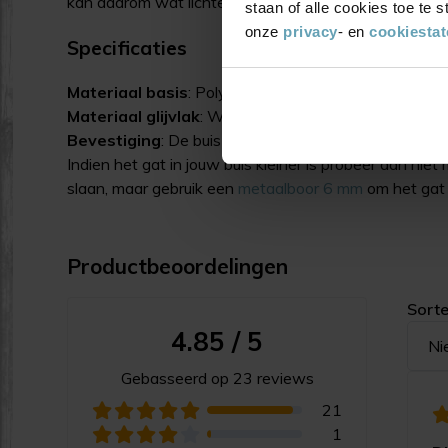
kan daarom wat lichter of donkerder van kleur zijn.
staan of alle cookies toe te
onze
privacy
- en
cookiesta
Specificaties
Materiaal basis
: Polyamide 6 (PA6) ofwel Nylon 6
Materiaal glijvlak
: Wolvilt
Bevestiging
: De buis moet voorzien zijn van een gaat
Indien het gat in jouw buis kleiner is probeer dan niet
slaan, maar gebruik een
metaalboor 6 mm
om het gat 
Productbeoordelingen
Sorte
4.85 / 5
Ni
Gebasseerd op 23 reviews
21
1