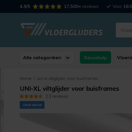
4.9/5
17.500+
reviews
Voor
16:
Alle categoriëen
Vloeri
Keuzehulp
Home
/
uni-xl viltglijder voor buisframes
UNI-XL viltglijder voor buisframes
23 reviews
ONZE KEUZE