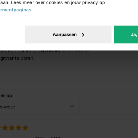
 staan. Lees meer over cookies en jouw privacy op
tementpaginas
.
Aanpassen
Ja,
je (6mm) waar de stift van de glijder in valt.
 met een hamer de pin alsnog in de buis te
groter te boren.
er op
euwste