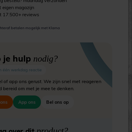
g besteld?
maandag
verzonden
uit eigen magazijn
it 17.500+ reviews
hteraf betalen mogelijk met Klarna
 je hulp
nodig?
n één werkdag reactie
el of app ons gerust. We zijn snel met reageren
jd bereid om met je mee te denken.
 ons
App ons
Bel ons op
product?
g over dit