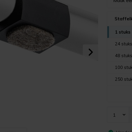
Maak ee
Staffel
1 stuks
24 stuk
48 stuk
100 stu
250 stu