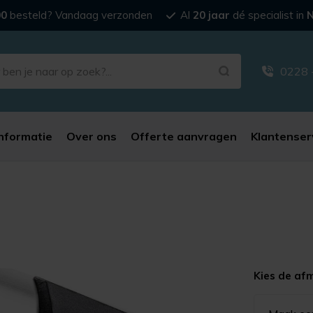
00
besteld? Vandaag verzonden
Al
20 jaar
dé specialist in
N
0228 
nformatie
Over ons
Offerte aanvragen
Klantenser
Kies de af