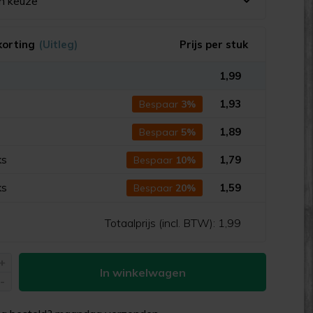
n keuze
korting
(Uitleg)
Prijs per stuk
1,99
s
1,93
Bespaar
3%
s
1,89
Bespaar
5%
ks
1,79
Bespaar
10%
ks
1,59
Bespaar
20%
Totaalprijs (incl. BTW):
1,99
+
In winkelwagen
-