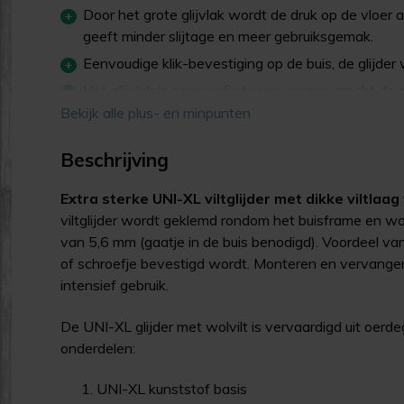
Door het grote glijvlak wordt de druk op de vloer a
geeft minder slijtage en meer gebruiksgemak.
Eenvoudige klik-bevestiging op de buis, de glijder
Het glijvlak is eenvoudig te vervangen, mocht de
andere glijvlakken plaatsen.
Bekijk alle plus- en minpunten
De glijders zijn niet geschikt voor erg smalle bui
Beschrijving
Voor montage dienen er gaten in de buis aanwezig
Extra sterke UNI-XL viltglijder met dikke viltlaa
viltglijder wordt geklemd rondom het buisframe en wo
van 5,6 mm (gaatje in de buis benodigd). Voordeel van 
of schroefje bevestigd wordt. Monteren en vervangen
intensief gebruik.
De UNI-XL glijder met wolvilt is vervaardigd uit oerd
onderdelen:
UNI-XL kunststof basis