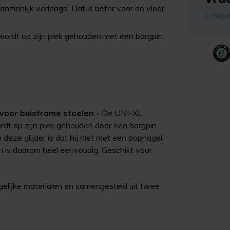
anzienlijk verlaagd. Dat is beter voor de vloer,
> Gebr
 wordt op zijn plek gehouden met een borgpin.
 ondergrond veranderen kun je een van onze
sframes, leverbaar vanaf 16 mm.
 te zijn, dan wel geboord te worden.
g voor buisframe stoelen -
De UNI-XL
rdt op zijn plek gehouden door een borgpin
deze glijder is dat hij niet met een popnagel
 is daarom heel eenvoudig. Geschikt voor
egelijke materialen en samengesteld uit twee