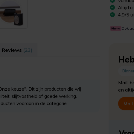
Vandaa
Altijd 
4.9/5 u
Ook ac
Reviews
(23)
Heb
Binne
Mail, b
nze keuze". Dit zijn producten die wij
en alti
eit, slijtvastheid of goede werking.
ducten vooraan in de categorie.
Mail
Vraa