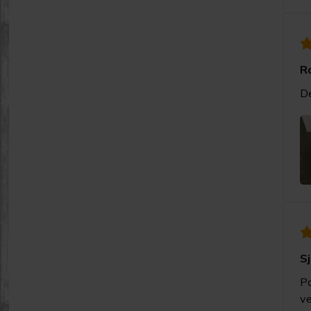
R
De
Sj
Pa
ve