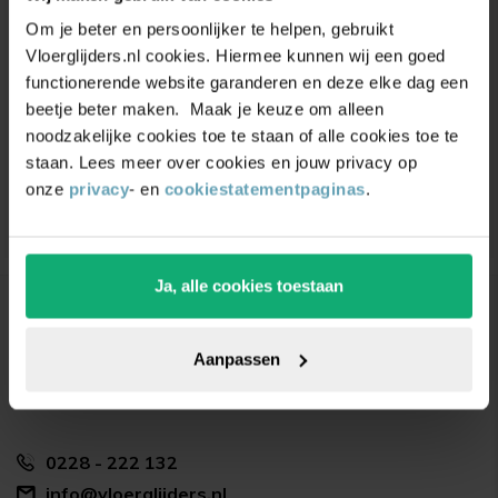
Om je beter en persoonlijker te helpen, gebruikt
inspiratie
ontvangen?
Vloerglijders.nl cookies. Hiermee kunnen wij een goed
functionerende website garanderen en deze elke dag een
Schrijf je in voor onze nieuwsbrief. Ontvang
beetje beter maken. Maak je keuze om alleen
exclusieve kortingen,
leuke
tips,
en
5% korting
op
noodzakelijke cookies toe te staan of alle cookies toe te
je eerste bestelling.
staan. Lees meer over cookies en jouw privacy op
onze
privacy
- en
cookiestatementpaginas
.
Ja, alle cookies toestaan
Bedrijfsgegevens
Vloerglijders.nl
Aanpassen
De Dolfijn 9
1601 ME Enkhuizen
0228 - 222 132
info@vloerglijders.nl