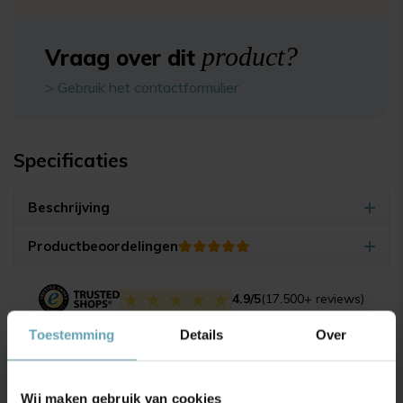
product?
Vraag over dit
> Gebruik het contactformulier
Specificaties
Beschrijving
Productbeoordelingen
4.9/5
(17.500+ reviews)
Toestemming
Details
Over
Unieke
kortingsacties
en
Wij maken gebruik van cookies