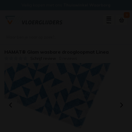
Veilig kopen met ons
Thuiswinkel Waarborg
0
Menu
HAMAT® Glam wasbare droogloopmat Linea
Schrijf review
0 reviews