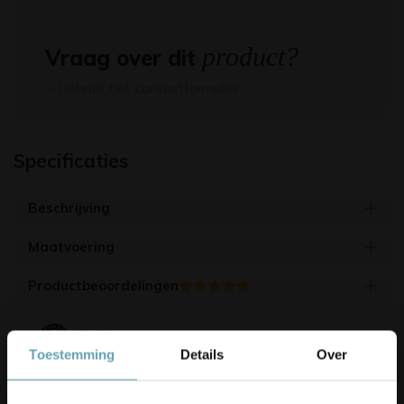
product?
Vraag over dit
> Gebruik het contactformulier
Specificaties
Beschrijving
Maatvoering
Productbeoordelingen
4.9/5
(17.500+ reviews)
Toestemming
Details
Over
Korting op je bestelling? 👀