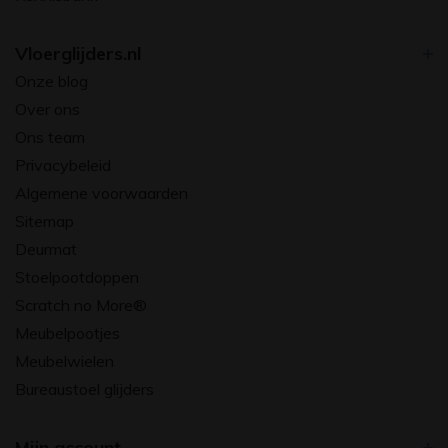
Vloerglijders.nl
Onze blog
Over ons
Ons team
Privacybeleid
Algemene voorwaarden
Sitemap
Deurmat
Stoelpootdoppen
Scratch no More®
Meubelpootjes
Meubelwielen
Bureaustoel glijders
Mijn account