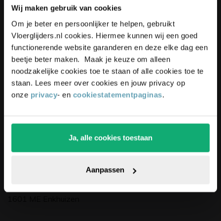
Wij maken gebruik van cookies
Schrijf je in voor onze nieuwsbrief,
Unieke
kortingsacties
en
Om je beter en persoonlijker te helpen, gebruikt
blijf up-to-date en ontvang
5%
Vloerglijders.nl cookies. Hiermee kunnen wij een goed
inspiratie
ontvangen?
korting
op je bestelling
functionerende website garanderen en deze elke dag een
Schrijf je in voor onze nieuwsbrief. Ontvang
beetje beter maken. Maak je keuze om alleen
exclusieve kortingen,
leuke
tips,
en
5% korting
op
noodzakelijke cookies toe te staan of alle cookies toe te
je eerste bestelling.
staan. Lees meer over cookies en jouw privacy op
onze
privacy
- en
cookiestatementpaginas
.
Ja, alle cookies toestaan
Pak die korting!
Bedrijfsgegevens
Aanpassen
Vloerglijders.nl
De Dolfijn 9
1601 ME Enkhuizen