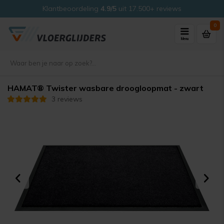
Klantbeoordeling
4.9/5
uit 17.500+ reviews
0
Menu
HAMAT® Twister wasbare droogloopmat - zwart
3 reviews