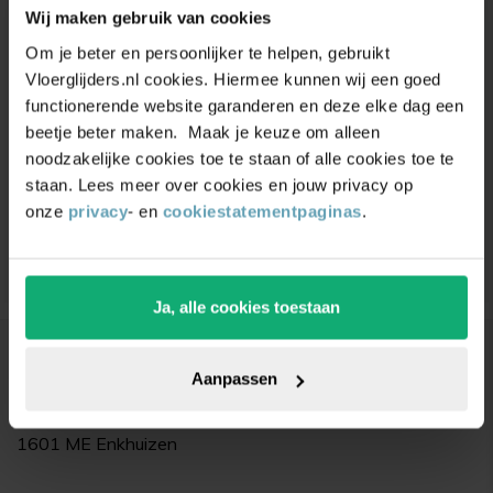
Wij maken gebruik van cookies
Unieke
kortingsacties
en
Om je beter en persoonlijker te helpen, gebruikt
Vloerglijders.nl cookies. Hiermee kunnen wij een goed
inspiratie
ontvangen?
functionerende website garanderen en deze elke dag een
Schrijf je in voor onze nieuwsbrief. Ontvang
beetje beter maken. Maak je keuze om alleen
exclusieve kortingen,
leuke
tips,
en
5% korting
op
noodzakelijke cookies toe te staan of alle cookies toe te
je eerste bestelling.
staan. Lees meer over cookies en jouw privacy op
onze
privacy
- en
cookiestatementpaginas
.
Ja, alle cookies toestaan
Bedrijfsgegevens
Aanpassen
Vloerglijders.nl
De Dolfijn 9
1601 ME Enkhuizen