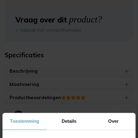
product?
Vraag over dit
> Gebruik het contactformulier
Specificaties
Beschrijving
Maatvoering
Productbeoordelingen
4.9/5
(17.500+ reviews)
Toestemming
Details
Over