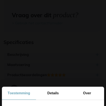
product?
Vraag over dit
> Gebruik het contactformulier
Specificaties
Beschrijving
Maatvoering
Productbeoordelingen
4.9/5
(17.500+ reviews)
Toestemming
Details
Over
Korting op je bestelling? 👀