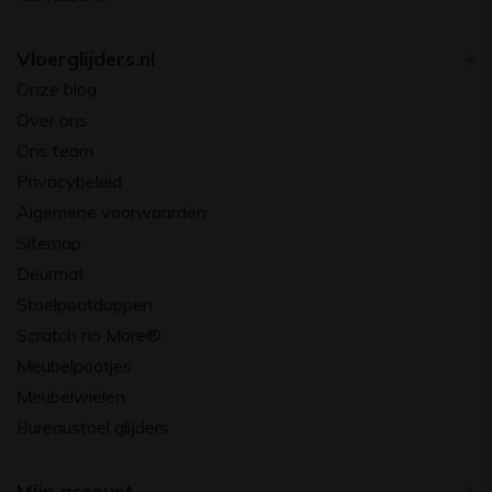
Vloerglijders.nl
Onze blog
Over ons
Ons team
Privacybeleid
Algemene voorwaarden
Sitemap
Deurmat
Stoelpootdoppen
Scratch no More®
Meubelpootjes
Meubelwielen
Bureaustoel glijders
Mijn account