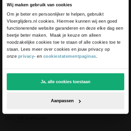
Wij maken gebruik van cookies
Schrijf je in voor onze nieuwsbrief,
Unieke
kortingsacties
en
Om je beter en persoonlijker te helpen, gebruikt
blijf up-to-date en ontvang
5%
Vloerglijders.nl cookies. Hiermee kunnen wij een goed
inspiratie
ontvangen?
korting
op je bestelling
functionerende website garanderen en deze elke dag een
Schrijf je in voor onze nieuwsbrief. Ontvang
beetje beter maken. Maak je keuze om alleen
exclusieve kortingen,
leuke
tips,
en
5% korting
op
noodzakelijke cookies toe te staan of alle cookies toe te
je eerste bestelling.
staan. Lees meer over cookies en jouw privacy op
onze
privacy
- en
cookiestatementpaginas
.
Ja, alle cookies toestaan
Pak die korting!
Bedrijfsgegevens
Aanpassen
Vloerglijders.nl
De Dolfijn 9
1601 ME Enkhuizen