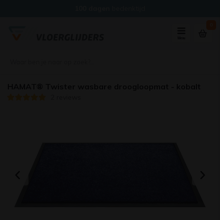
100 dagen
bedenktijd
0
Menu
HAMAT® Twister wasbare droogloopmat - kobalt
2 reviews