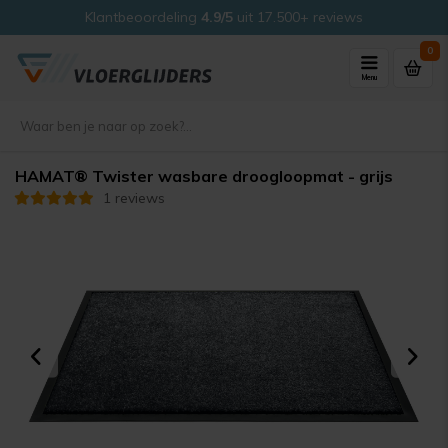
Klantbeoordeling
4.9/5
uit 17.500+ reviews
0
Menu
HAMAT® Twister wasbare droogloopmat - grijs
1 reviews