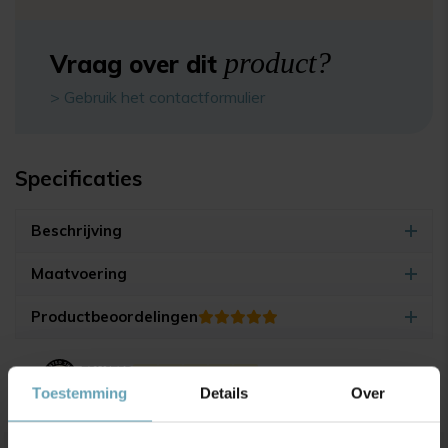
product?
Vraag over dit
> Gebruik het contactformulier
Specificaties
Beschrijving
Maatvoering
Productbeoordelingen
4.9/5
(17.500+ reviews)
Toestemming
Details
Over