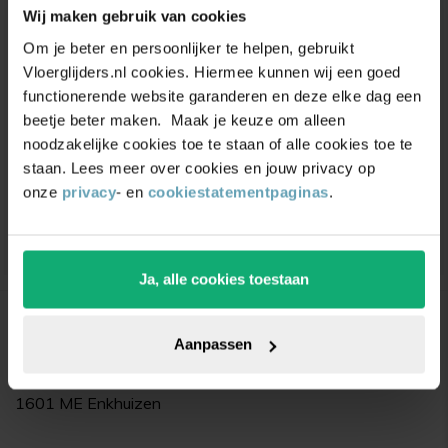
Wij maken gebruik van cookies
Unieke
kortingsacties
en
Om je beter en persoonlijker te helpen, gebruikt
Vloerglijders.nl cookies. Hiermee kunnen wij een goed
inspiratie
ontvangen?
functionerende website garanderen en deze elke dag een
Schrijf je in voor onze nieuwsbrief. Ontvang
beetje beter maken. Maak je keuze om alleen
exclusieve kortingen,
leuke
tips,
en
5% korting
op
noodzakelijke cookies toe te staan of alle cookies toe te
je eerste bestelling.
staan. Lees meer over cookies en jouw privacy op
onze
privacy
- en
cookiestatementpaginas
.
Ja, alle cookies toestaan
Bedrijfsgegevens
Aanpassen
Vloerglijders.nl
De Dolfijn 9
1601 ME Enkhuizen