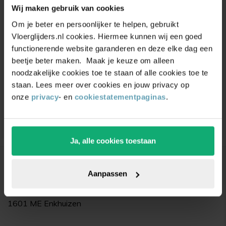
Wij maken gebruik van cookies
Unieke
kortingsacties
en
Om je beter en persoonlijker te helpen, gebruikt
Vloerglijders.nl cookies. Hiermee kunnen wij een goed
inspiratie
ontvangen?
functionerende website garanderen en deze elke dag een
Schrijf je in voor onze nieuwsbrief. Ontvang
beetje beter maken. Maak je keuze om alleen
exclusieve kortingen,
leuke
tips,
en
5% korting
op
noodzakelijke cookies toe te staan of alle cookies toe te
je eerste bestelling.
staan. Lees meer over cookies en jouw privacy op
onze
privacy
- en
cookiestatementpaginas
.
Ja, alle cookies toestaan
Bedrijfsgegevens
Aanpassen
Vloerglijders.nl
De Dolfijn 9
1601 ME Enkhuizen