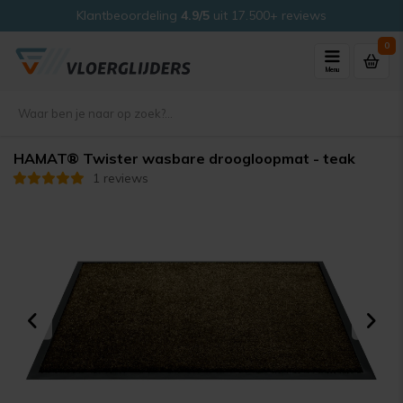
Klantbeoordeling
4.9/5
uit 17.500+ reviews
0
Menu
HAMAT® Twister wasbare droogloopmat - teak
1 reviews