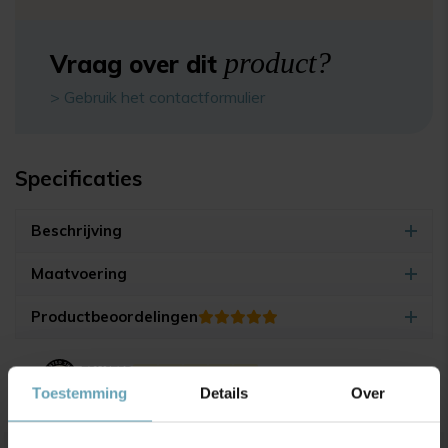
product?
Vraag over dit
> Gebruik het contactformulier
Specificaties
Beschrijving
Maatvoering
Productbeoordelingen
4.9/5
(17.500+ reviews)
Toestemming
Details
Over