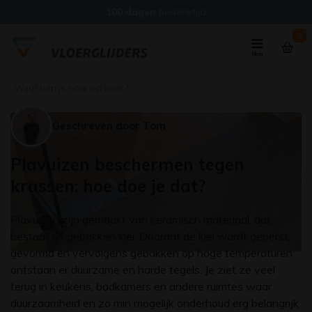
100 dagen
bedenktijd
0
Menu
Geschreven door Tom
Plavuizen beschermen tegen
krassen: hoe doe je dat?
Plavuizen zijn gemaakt van keramisch materiaal, dat
bestaat uit gebakken klei. Doordat de klei wordt geperst,
gevormd en vervolgens gebakken op hoge temperaturen
ontstaan er duurzame en harde tegels. Je ziet ze veel
terug in keukens, badkamers en andere ruimtes waar
duurzaamheid en zo min mogelijk onderhoud erg belangrijk