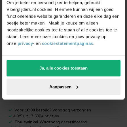
Om je beter en persoonlijker te helpen, gebruikt
Vloerglijders.nl cookies. Hiermee kunnen wij een goed
functionerende website garanderen en deze elke dag een
beetje beter maken. Maak je keuze om alleen
noodzakelijke cookies toe te staan of alle cookies toe te
Tom
is de drijvende kracht achter
Vloerglijders.nl
en
staan. Lees meer over cookies en jouw privacy op
heeft een achtergrond in Communicatie & Multimedia
onze
privacy
- en
cookiestatementpaginas
.
Design. Op jonge leeftijd deed hij ervaring op bij een
meubelzaak in het Noord-Hollandse Wognum, waar zijn
interesse in de interieurwereld groeide. Tijdens zijn studie
Ja, alle cookies toestaan
zag hij een kans om theorie in de praktijk te brengen en
richtte hij Vloerglijders.nl op vanuit een magazijn in Hem.
Met
15+ jaar ervaring in vloerbescherming
blijft hij
Aanpassen
innoveren binnen de branche.
Voor
16:00
besteld? Vandaag verzonden
4.9/5 uit 17.500+ reviews
Thuiswinkel Waarborg
gecertificeerd