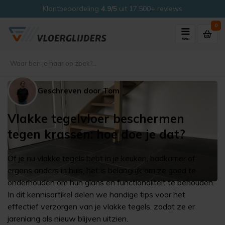
Klantbeoordeling
4.9/5
uit 17.500+ reviews
0
Menu
Geschreven door Tom
Vlakke tegelvloer beschermen
tegen krassen: hoe doe je dat?
Of je nu vlakke tegels hebt in je keuken, badkamer of
ergens anders in huis, het is belangrijk om ze goed te
onderhouden om hun glans en functionaliteit te behouden.
In dit kennisartikel delen we handige tips voor het
effectief verzorgen van je vlakke tegels, zodat ze er
jarenlang als nieuw blijven uitzien.