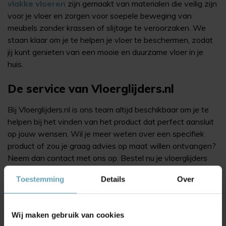
vlakke vloeren
zijn gemaakt van materialen die veilig zijn
voor je vloer en zorgen voor soepele beweging van
meubels zonder krassen of slijtage te veroorzaken. We
staan klaar om je te helpen je vloer te beschermen, zodat
jij kunt genieten van een mooie en duurzame vloer in je
huis.
De service van Vloerglijders.nl
Bij Vloerglijders.nl is ons team altijd beschikbaar om je te
helpen bij het vinden van het product dat perfect aansluit
op jouw wensen. Wil je meer weten over een specifiek
product of zou je graag advies op maat willen ontvangen?
Neem dan contact met ons op. Bestel nu je vloerglijders
vóór 16:00 uur en geniet binnen 1 à 2 werkdagen van je
Toestemming
Details
Over
aankoop!
Wij maken gebruik van cookies