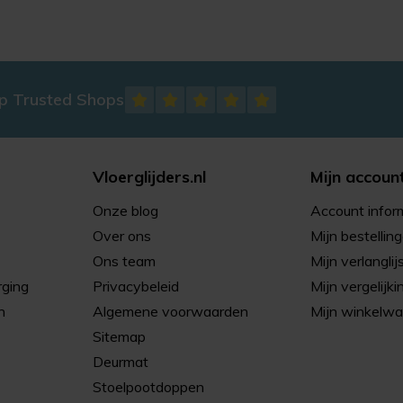
op Trusted Shops
Vloerglijders.nl
Mijn accoun
Onze blog
Account infor
Over ons
Mijn bestellin
Ons team
Mijn verlanglij
rging
Privacybeleid
Mijn vergelijki
n
Algemene voorwaarden
Mijn winkelw
Sitemap
Deurmat
Stoelpootdoppen