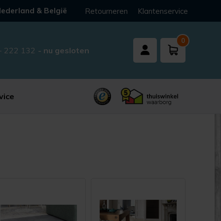
ederland & België
Retourneren
Klantenservice
0
- 222 132
- nu gesloten
vice