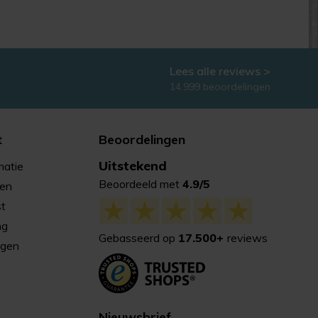
Lees alle reviews >
14.999 beoordelingen
t
Beoordelingen
Uitstekend
matie
Beoordeeld met
4.9/5
gen
st
ng
Gebasseerd op
17.500+
reviews
agen
Nieuwsbrief