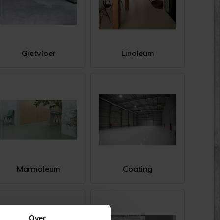
Gietvloer
Linoleum
Marmoleum
Coating
Over