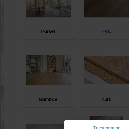
Parket
PVC
Bamboe
Kurk
Toestemming