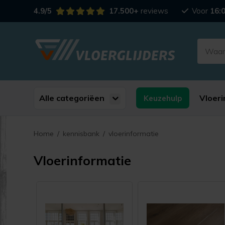
4.9/5
17.500+
reviews
Voor
16:
Alle categoriëen
Vloeri
Keuzehulp
Home
/
kennisbank
/
vloerinformatie
Vloerinformatie