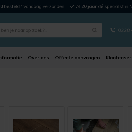
00
besteld? Vandaag verzonden
Al
20 jaar
dé specialist in
N
0228 
nformatie
Over ons
Offerte aanvragen
Klantenser