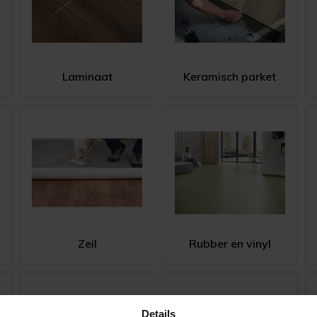
Laminaat
Keramisch parket
Zeil
Rubber en vinyl
Details