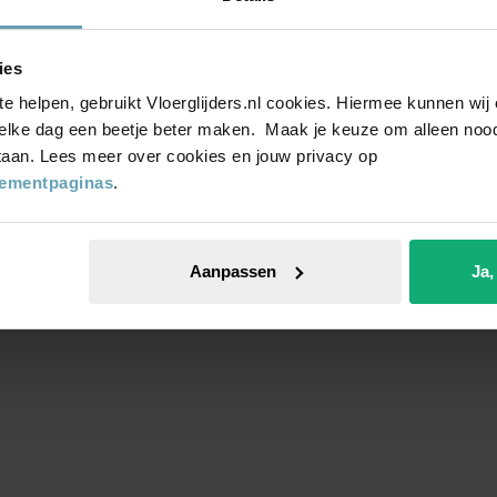
ies
te helpen, gebruikt Vloerglijders.nl cookies. Hiermee kunnen wi
elke dag een beetje beter maken. Maak je keuze om alleen noodz
Vlakke tegels
Siergrind
 staan. Lees meer over cookies en jouw privacy op
tementpaginas
.
Aanpassen
Ja,