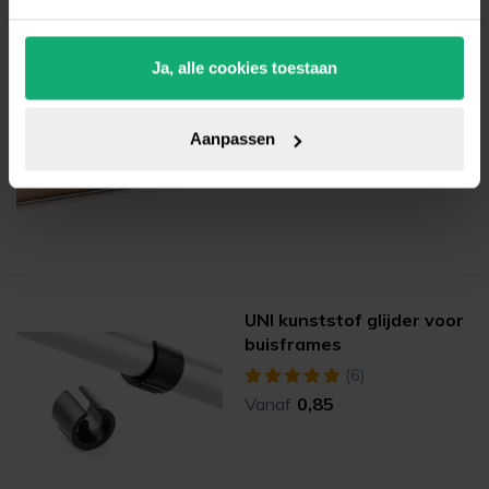
Glijder rond nylon met
Ja, alle cookies toestaan
spijker (bruin)
(0)
Aanpassen
Vanaf
0,70
UNI kunststof glijder voor
buisframes
(6)
Vanaf
0,85