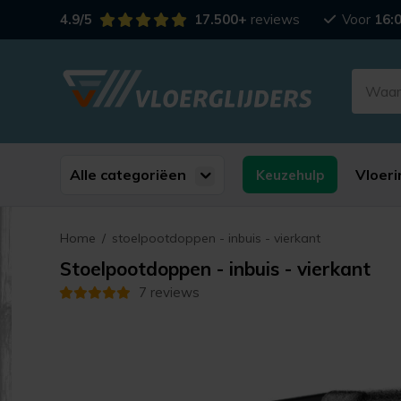
4.9/5
17.500+
reviews
Voor
16:
Alle categoriëen
Vloeri
Keuzehulp
Home
/
stoelpootdoppen - inbuis - vierkant
Stoelpootdoppen - inbuis - vierkant
7 reviews