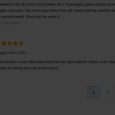
tdekte dat al onze tuinstoelen (6 x 4 pootjes) geen plastic po
gels stonden. Na even puzzelen hoe de maatvoering werkte d
 gemonteerd. Kind kan de was d...
Toon meer
on
|
10 Nov 2021
instoelen weer allemaal naar binnen gehaald en miste wat do
elle levering door de brievenbus.
1
2