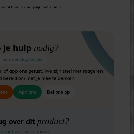
hteraf betalen mogelijk met Klarna
 je hulp
nodig?
n één werkdag reactie
el of app ons gerust. We zijn snel met reageren
jd bereid om met je mee te denken.
 ons
App ons
Bel ons op
product?
g over dit
uik het contactformulier