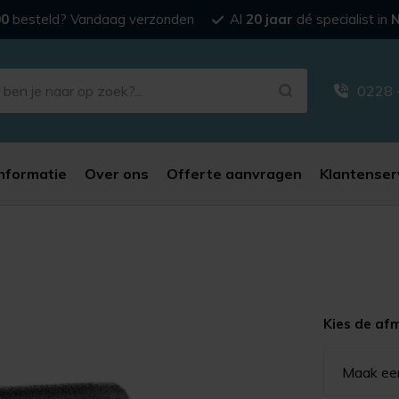
00
besteld? Vandaag verzonden
Al
20 jaar
dé specialist in
N
0228 
nformatie
Over ons
Offerte aanvragen
Klantenser
Kies de af
Maak ee