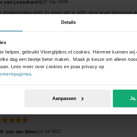
ac van Loosdrecht
|
27 Sep 2024
 stoelpootdop past zo goed dat ie zelfs door onze kleinzoon 
Details
ies
te helpen, gebruikt Vloerglijders.nl cookies. Hiermee kunnen wi
elke dag een beetje beter maken. Maak je keuze om alleen noodz
 staan. Lees meer over cookies en jouw privacy op
tementpaginas
.
.M.C. Diepeveen
|
25 Aug 2023
er goede en degelijke dopjes voor onder de tuinstoelen
Aanpassen
Ja,
.W. van der Meer
|
21 Jul 2022