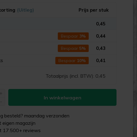
korting
(Uitleg)
Prijs per stuk
0,45
s
0,44
Bespaar
3%
s
0,43
Bespaar
5%
ks
0,41
Bespaar
10%
Totaalprijs (incl. BTW):
0,45
+
In winkelwagen
-
g besteld?
maandag
verzonden
uit eigen magazijn
it 17.500+ reviews