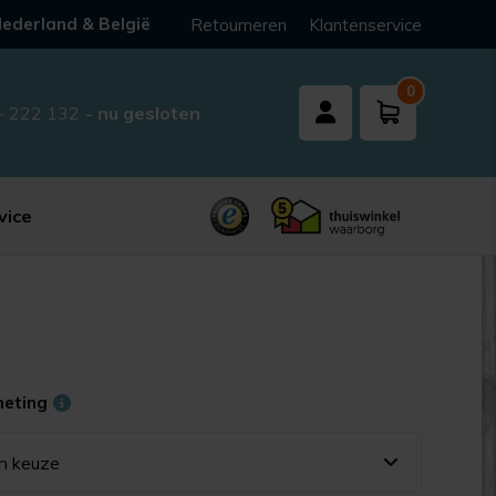
ederland & België
Retourneren
Klantenservice
0
- 222 132
- nu gesloten
vice
meting
n keuze