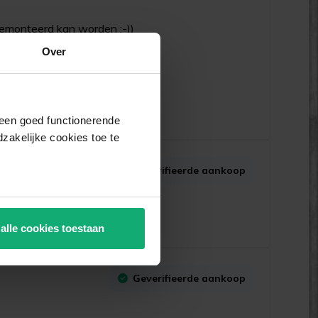
gemonteerd kan worden :-))
Over
j een goed functionerende
akelijke cookies toe te
Geverifieerde aankoop
 alle cookies toestaan
Geverifieerde aankoop