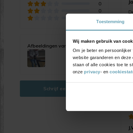
J
0
0
De
0
Toestemming
Wij maken gebruik van cook
Afbeeldingen van klanten
Om je beter en persoonlijker 
website garanderen en deze 
staan of alle cookies toe te
onze
privacy
- en
cookiesta
H
Schrijf een review
Ze
J