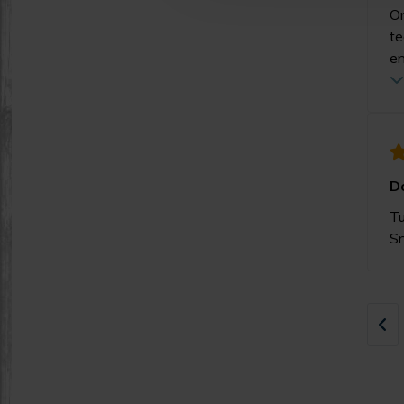
On
te
en
D
Tu
Sn