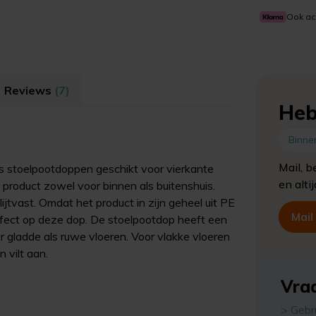
Ook ac
Reviews
(7)
Heb
Binne
Mail, b
is stoelpootdoppen geschikt voor vierkante
en alti
d product zowel voor binnen als buitenshuis.
lijtvast. Omdat het product in zijn geheel uit PE
Mail
ffect op deze dop. De stoelpootdop heeft een
or gladde als ruwe vloeren. Voor vlakke vloeren
 vilt aan.
Vraa
> Gebr