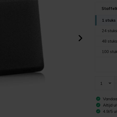
Staffel
1 stuks
24 stuk
48 stuk
100 stu
Vandaa
Altijd 
4.9/5 u