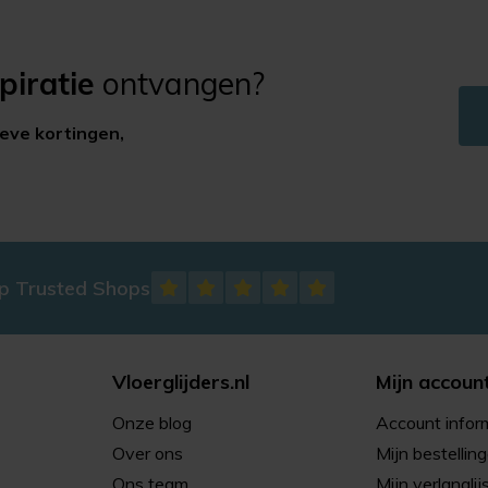
piratie
ontvangen?
ieve kortingen,
op Trusted Shops
Vloerglijders.nl
Mijn accoun
Onze blog
Account infor
Over ons
Mijn bestellin
Ons team
Mijn verlanglij