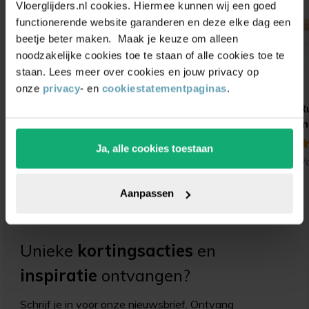
Vloerglijders.nl cookies. Hiermee kunnen wij een goed
functionerende website garanderen en deze elke dag een
beetje beter maken. Maak je keuze om alleen
noodzakelijke cookies toe te staan of alle cookies toe te
staan. Lees meer over cookies en jouw privacy op
onze
privacy
- en
cookiestatementpaginas
.
Stoelpootdoppen
Stoelpootdoppen
R
inbuis kantelbaar
inbuis met verbrede
m
nylon
basis
Ja, alle cookies toestaan
(5)
(20)
V
Vanaf
1,80
Vanaf
0,75
Aanpassen
Unieke
kortingsacties
en
inspiratie
ontvangen?
Schrijf je in voor onze nieuwsbrief. Ontvang