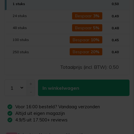
1 stuks
0,50
Bespaar
3%
24 stuks
0,49
Bespaar
5%
48 stuks
0,48
Bespaar
10%
100 stuks
0,45
Bespaar
20%
250 stuks
0,40
Totaalprijs (incl. BTW):
0,50
+
In winkelwagen
-
Voor
16:00
besteld? Vandaag verzonden
Altijd uit eigen magazijn
4.9/5 uit 17.500+ reviews