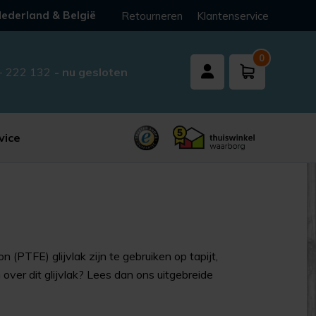
ederland & België
Retourneren
Klantenservice
0
- 222 132
- nu gesloten
vice
n (PTFE) glijvlak zijn te gebruiken op tapijt,
ver dit glijvlak? Lees dan ons uitgebreide