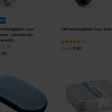
UZE
teflonglijder voor
UNI teflonglijder voor bu
ames - zonder pin
parant)
(5)
(0)
Vanaf
2,30
3,30