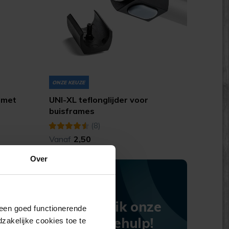
ONZE KEUZE
n met
UNI-XL teflonglijder voor
buisframes
(8)
Vanaf
2,50
Over
Gebruik onze
j een goed functionerende
keuzehulp!
akelijke cookies toe te