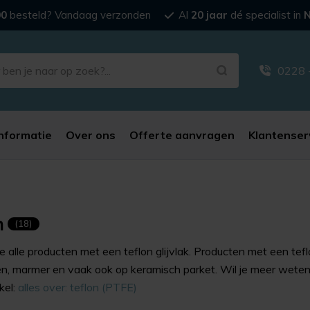
00
besteld? Vandaag verzonden
Al
20 jaar
dé specialist in
N
0228 
nformatie
Over ons
Offerte aanvragen
Klantenser
n
(18)
je alle producten met een teflon glijvlak. Producten met een teflo
en, marmer en vaak ook op keramisch parket. Wil je meer weten o
kel:
alles over: teflon (PTFE)