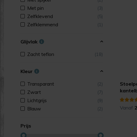
Met pin
(3)
Zelfklevend
(5)
Zelfklemmend
(1)
Glijvlak
Zacht teflon
(18)
Kleur
Transparant
Stoelp
(2)
kantel
Zwart
(7)
Lichtgrijs
(9)
Vanaf
Blauw
(2)
Prijs