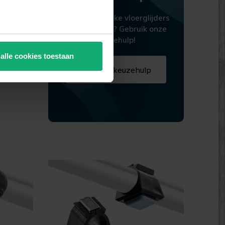
Niet zeker welke vloerglijders
je nodig hebt? Gebruik onze
keuzehulp!
 alle cookies toestaan
Start de keuzehulp