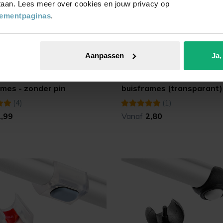
 staan. Lees meer over cookies en jouw privacy op
tementpaginas
.
Aanpassen
Ja,
UZE
ONZE KEUZE
teflonglijder voor
UNI-XL teflonglijder voor
ames - zonder pin
buisframes (transparant)
(4)
(1)
2,99
Vanaf
2,80