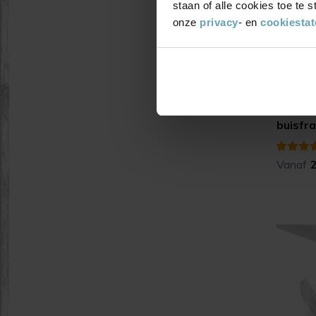
staan of alle cookies toe te
onze
privacy
- en
cookiesta
ONZE KE
UNI-XL 
buisfr
Vanaf