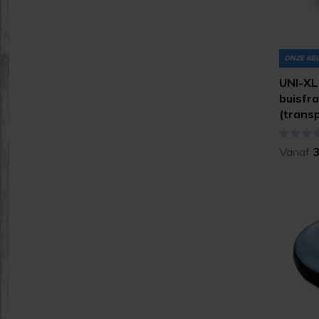
ONZE KE
UNI-XL 
buisfr
(trans
Vanaf