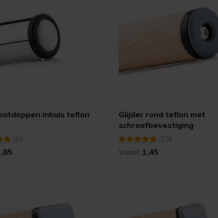
ootdoppen inbuis teflon
Glijder rond teflon met
)
schroefbevestiging
(1)
(15)
1,85
Vanaf
1,45