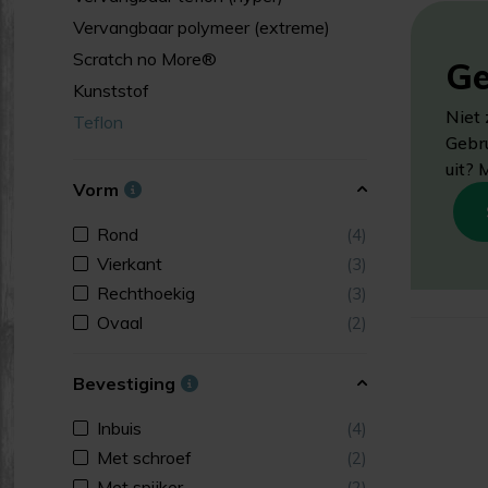
Vervangbaar polymeer (extreme)
Scratch no More®
Ge
Kunststof
Niet 
Teflon
Gebru
uit? 
Vorm
Rond
(4)
Vierkant
(3)
Rechthoekig
(3)
Ovaal
(2)
Bevestiging
Inbuis
(4)
Met schroef
(2)
Met spijker
(2)