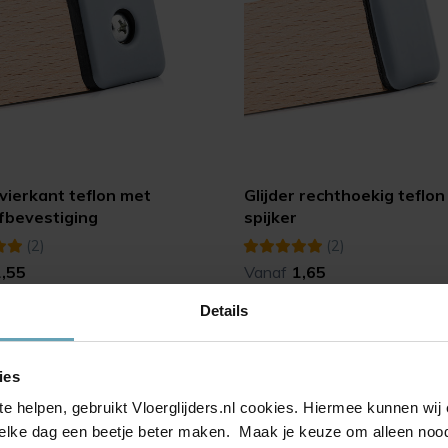
 vierkant teflon met
Glijder rechthoekig teflo
fbevestiging
spijker
(2)
(2)
1,55
Vanaf
1,65
Details
ies
te helpen, gebruikt Vloerglijders.nl cookies. Hiermee kunnen wi
elke dag een beetje beter maken. Maak je keuze om alleen noodz