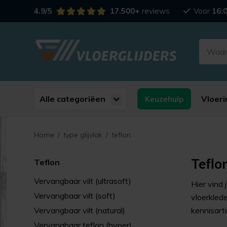
4.9/5
17.500+
reviews
Voor
16:
Alle categoriëen
Vloeri
Keuzehulp
Home
/
type glijvlak
/
teflon
Teflo
Teflon
Vervangbaar vilt (ultrasoft)
Hier vind 
Vervangbaar vilt (soft)
vloerkled
Vervangbaar vilt (natural)
kennisarti
Vervangbaar teflon (hyper)