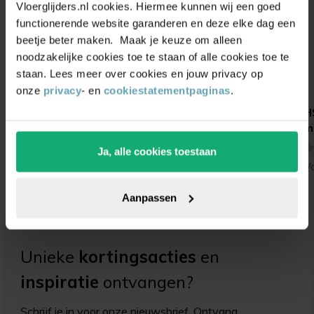
Vloerglijders.nl cookies. Hiermee kunnen wij een goed
functionerende website garanderen en deze elke dag een
beetje beter maken. Maak je keuze om alleen
noodzakelijke cookies toe te staan of alle cookies toe te
staan. Lees meer over cookies en jouw privacy op
onze
privacy
- en
cookiestatementpaginas
.
UNI-XL kunststof
Centerpunt
H
glijder voor
m
buisframes
(0)
Ja, alle cookies toestaan
(6)
Vanaf
3,99
V
Vanaf
1,00
Aanpassen
Unieke
kortingsacties
en
inspiratie
ontvangen?
Schrijf je in voor onze nieuwsbrief. Ontvang