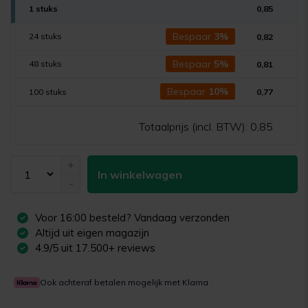
1 stuks
0,85
Bespaar
3%
24 stuks
0,82
Bespaar
5%
48 stuks
0,81
Bespaar
10%
100 stuks
0,77
Totaalprijs (incl. BTW):
0,85
+
In winkelwagen
-
Voor
16:00
besteld? Vandaag verzonden
Altijd uit eigen magazijn
4.9/5 uit 17.500+ reviews
Ook achteraf betalen mogelijk met Klarna