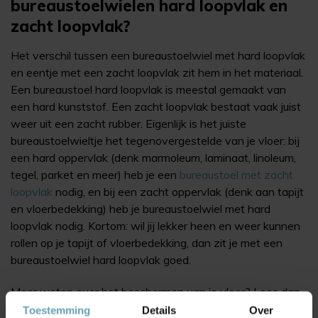
bureaustoelwielen hard loopvlak en
zacht loopvlak?
Het verschil tussen een bureaustoelwiel met hard loopvlak
en eentje met een zacht loopvlak zit hem in het materiaal.
Een bureaustoel hard loopvlak is meestal gemaakt van
een hard kunststof. Een zacht loopvlak bestaat vaak juist
weer uit een zacht rubber. Eigenlijk is het juiste
bureaustoelwieltje het tegenovergestelde van je vloer: bij
een hard oppervlak (denk marmoleum, laminaat, linoleum,
tegel, parket en meer) heb je een
bureaustoel met zacht
loopvlak
nodig, en bij een zacht oppervlak (denk aan tapijt
en vloerbedekking) heb je bureaustoelwiel met hard
loopvlak nodig. Kortom: wil jij lekker heen en weer kunnen
rollen op je tapijt of vloerbedekking, dan zit je met een
bureaustoelwiel hard loopvlak goed.
Meer weten over het beschermen van je vloer? Lees dan
onze blogs:
Toestemming
Details
Over