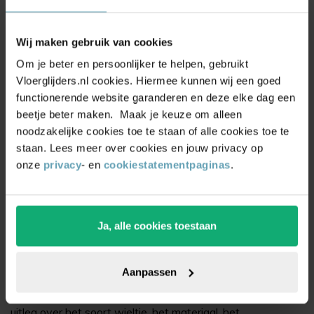
6 tips om je houten vloer te beschermen
7 onderhoudstips voor een langere levensduur van
Wij maken gebruik van cookies
jouw vloer
Om je beter en persoonlijker te helpen, gebruikt
Geen krassen op vloer? 5 tips om jouw vloer te
Vloerglijders.nl cookies. Hiermee kunnen wij een goed
beschermen
functionerende website garanderen en deze elke dag een
Hoe verwijder je krassen uit een pvc vloer?
beetje beter maken. Maak je keuze om alleen
Huisfeest organiseren: zo bescherm je je woning!
noodzakelijke cookies toe te staan of alle cookies toe te
staan. Lees meer over cookies en jouw privacy op
Bureaustoelwiel hard loopvlak van
onze
privacy
- en
cookiestatementpaginas
.
Vloerglijders.nl
Een bureaustoelwiel hard loopvlak bestel je veilig en
Ja, alle cookies toestaan
eenvoudig online op
Vloerglijders.nl
. Bestel je je
bureaustoelwiel hard loopvlak vandaag, dan ligt hij morgen
of overmorgen al op je deurmat.
Aanpassen
Onder ieder bureaustoelwieltje geven wij een uitgebreide
uitleg over het soort wieltje, het materiaal, het