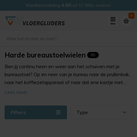
Klantbeoordeling
4.9/5
uit 17.500+ reviews
0
Menu
Harde bureaustoelwielen
(6)
Ben jij continu heen en weer aan het schuiven met je
bureaustoel? Op en neer van je bureau naar de prullenbak,
naar het koffiezetapparaat of naar dat ene kastje met
belangrijke papieren bij de muur? Dan ben je wellicht toe
Lees meer
aan een wieltje onder je stoelen.
Filters
Type