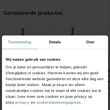
Gerelateerde producten
Toestemming
Details
Over
Wij maken gebruik van cookies
Om je beter en persoonlijker te helpen, gebruikt
Meubelwiel 35 mm
Meubelwiel 35 mm
M
Vloerglijders.nl cookies. Hiermee kunnen wij een goed
zacht loopvlak zwart
met rem zacht
c
functionerende website garanderen en deze elke dag een
met schroefdraad M8
loopvlak met
l
beetje beter maken. Maak je keuze om alleen
& M10
schroefdraad
s
(6)
(2)
noodzakelijke cookies toe te staan of alle cookies toe te
M8/M10
M
Vanaf
4,95
Vanaf
6,25
V
staan. Lees meer over cookies en jouw privacy op
onze
privacy
- en
cookiestatementpaginas
.