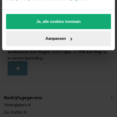
Ja, alle cookies toestaan
Unieke
kortingsacties
en
inspiratie
ontvangen?
Aanpassen
Schrijf je in voor onze nieuwsbrief. Ontvang
exclusieve kortingen,
leuke
tips,
en
5% korting
op
je eerste bestelling.
Bedrijfsgegevens
Vloerglijders.nl
De Dolfijn 9