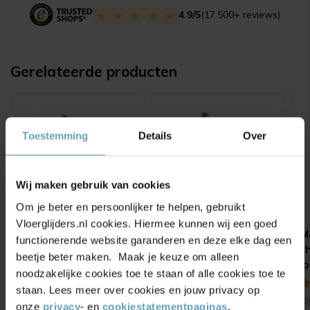
4.9/5
(17.500+ reviews)
Gerelateerde producten
Toestemming
Details
Over
Wij maken gebruik van cookies
Om je beter en persoonlijker te helpen, gebruikt
Vloerglijders.nl cookies. Hiermee kunnen wij een goed
Meubelwiel 35 mm
Meubelwiel 35 mm
M
functionerende website garanderen en deze elke dag een
zacht loopvlak zwart
met rem zacht
c
beetje beter maken. Maak je keuze om alleen
met schroefdraad M8
loopvlak met
l
noodzakelijke cookies toe te staan of alle cookies toe te
& M10
schroefdraad
s
(6)
(2)
staan. Lees meer over cookies en jouw privacy op
M8/M10
M
Vanaf
4,95
Vanaf
6,25
V
onze
privacy
- en
cookiestatementpaginas
.