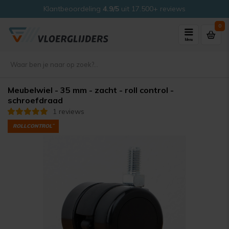
Klantbeoordeling
4.9/5
uit 17.500+ reviews
0
Menu
Meubelwiel - 35 mm - zacht - roll control -
schroefdraad
1 reviews
ROLLCONTROL¨