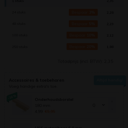
1 stuks
2,35
Bespaar
3%
24 stuks
2,28
Bespaar
5%
48 stuks
2,23
Bespaar
10%
100 stuks
2,12
Bespaar
20%
250 stuks
1,88
Totaalprijs (incl. BTW):
2,35
Accessoires & toebehoren
Altijd handig!
Voeg handige extra's toe.
-16%
Onderhoudsborstel
+
180 mm
-
4,99
€5,95
HSS metaalboor 6,0 mm