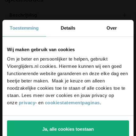
Beschrijving
Maatvoering
Toestemming
Details
Over
Korting op je bestelling? 👀
Montage
Wij maken gebruik van cookies
Keuze van Vloerglijders
Schrijf je in voor onze nieuwsbrief,
Om je beter en persoonlijker te helpen, gebruikt
blijf up-to-date en ontvang
5%
Vloerglijders.nl cookies. Hiermee kunnen wij een goed
Productbeoordelingen
korting
op je bestelling
functionerende website garanderen en deze elke dag een
beetje beter maken. Maak je keuze om alleen
4.9/5
(17.500+ reviews)
noodzakelijke cookies toe te staan of alle cookies toe te
staan. Lees meer over cookies en jouw privacy op
onze
privacy
- en
cookiestatementpaginas
.
Gerelateerde producten
Ja, alle cookies toestaan