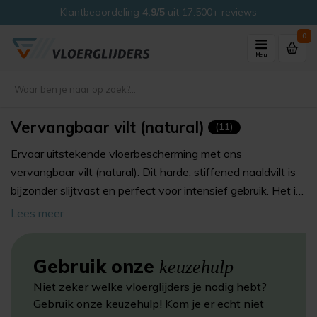
Klantbeoordeling
4.9/5
uit 17.500+ reviews
0
Menu
Vervangbaar vilt (natural)
(11)
Ervaar uitstekende vloerbescherming met ons
vervangbaar vilt (natural). Dit harde, stiffened naaldvilt is
bijzonder slijtvast en perfect voor intensief gebruik. Het is
ideaal voor vlakke vloeren met een PU-beschermlaag,
Lees meer
zoals PVC, vinyl en gietvloeren, maar ook voor mat-gelakt
parket en marmoleum.
Gebruik onze
keuzehulp
Niet zeker welke vloerglijders je nodig hebt?
Gebruik onze keuzehulp! Kom je er echt niet