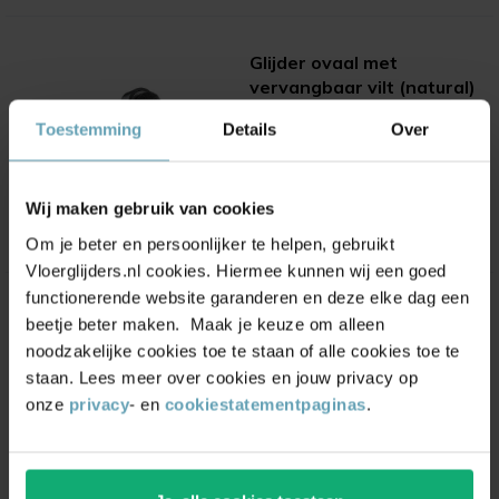
Glijder ovaal met
vervangbaar vilt (natural)
(2)
Toestemming
Details
Over
Vanaf
2,90
ONZE KEUZE
Wij maken gebruik van cookies
Om je beter en persoonlijker te helpen, gebruikt
Vloerglijders.nl cookies. Hiermee kunnen wij een goed
functionerende website garanderen en deze elke dag een
Navulbare viltschijf rond
beetje beter maken. Maak je keuze om alleen
(natural)
noodzakelijke cookies toe te staan of alle cookies toe te
(10)
staan. Lees meer over cookies en jouw privacy op
Vanaf
1,20
onze
privacy
- en
cookiestatementpaginas
.
1,25