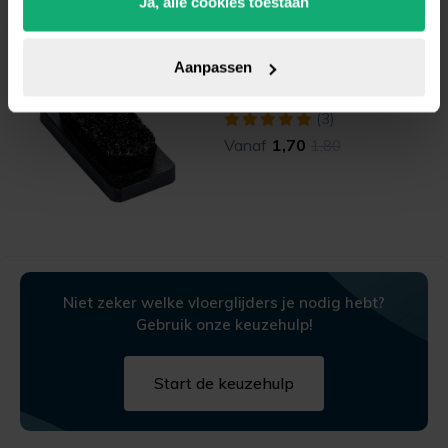
Ja, alle cookies toestaan
Navulbare viltschijf
Aanpassen
rechthoekig (natural)
(3)
Vanaf
1,70
1,80
Niet zeker welke vloerglijders je nodig hebt?
Gebruik onze keuzehulp!
Start de keuzehulp