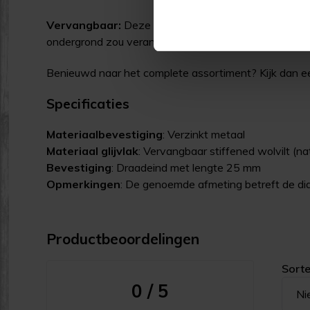
Vervangbaar:
Deze stelvoeten hebben een vervangba
ondergrond zou veranderen hoef je dus alleen het glij
Benieuwd naar het complete assortiment? Kijk dan ee
Specificaties
Materiaal
bevestiging
: Verzinkt metaal
Materiaal glijvlak
: Vervangbaar stiffened wolvilt (nat
Bevestiging
: Draadeind met lengte 25 mm
Opmerkingen
: De genoemde afmeting betreft de di
Productbeoordelingen
Sorte
0 / 5
Ni