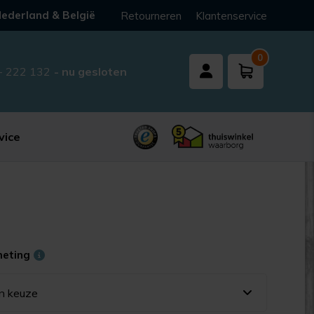
ederland & België
Retourneren
Klantenservice
0
- 222 132
- nu gesloten
vice
meting
n keuze