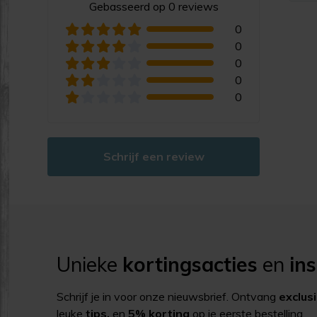
Gebasseerd op 0 reviews
0
0
0
0
0
Schrijf een review
Unieke
kortingsacties
en
ins
Schrijf je in voor onze nieuwsbrief. Ontvang
exclus
leuke
tips,
en
5% korting
op je eerste bestelling.