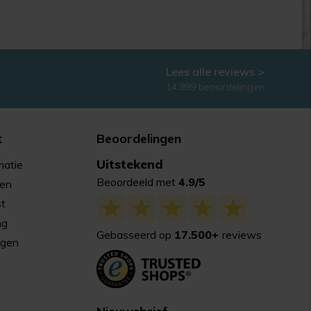
Lees alle reviews >
14.999 beoordelingen
t
Beoordelingen
Uitstekend
matie
Beoordeeld met
4.9/5
gen
st
ng
Gebasseerd op
17.500+
reviews
agen