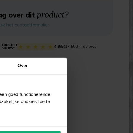
product?
g over dit
uik het contactformulier
4.9/5
(17.500+ reviews)
Over
j een goed functionerende
akelijke cookies toe te