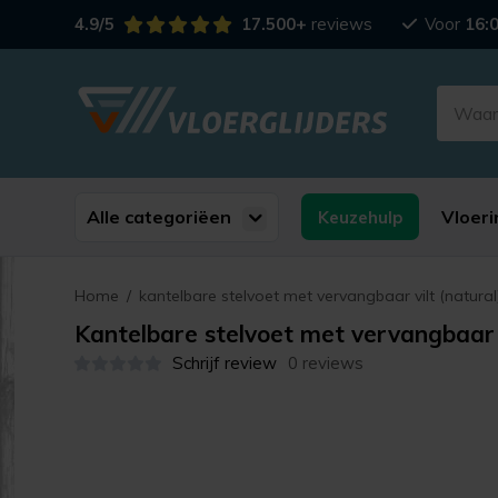
4.9/5
17.500+
reviews
Voor
16:
Alle categoriëen
Vloeri
Keuzehulp
Home
/
kantelbare stelvoet met vervangbaar vilt (natural
Kantelbare stelvoet met vervangbaar v
Schrijf review
0 reviews