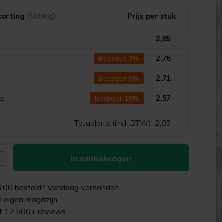
korting
(Uitleg)
Prijs per stuk
2,85
s
2,76
Bespaar
3%
s
2,71
Bespaar
5%
ks
2,57
Bespaar
10%
Totaalprijs (incl. BTW):
2,85
+
In winkelwagen
-
6:00
besteld? Vandaag verzonden
uit eigen magazijn
it 17.500+ reviews