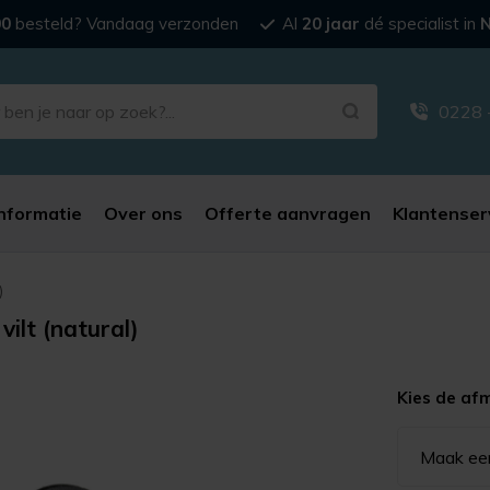
00
besteld? Vandaag verzonden
Al
20 jaar
dé specialist in
N
0228 
nformatie
Over ons
Offerte aanvragen
Klantenser
)
ilt (natural)
Kies de af
Maak ee