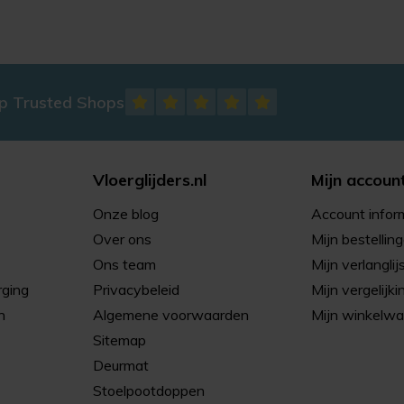
op Trusted Shops
Vloerglijders.nl
Mijn accoun
Onze blog
Account infor
Over ons
Mijn bestellin
Ons team
Mijn verlanglij
rging
Privacybeleid
Mijn vergelijki
n
Algemene voorwaarden
Mijn winkelw
Sitemap
Deurmat
Stoelpootdoppen