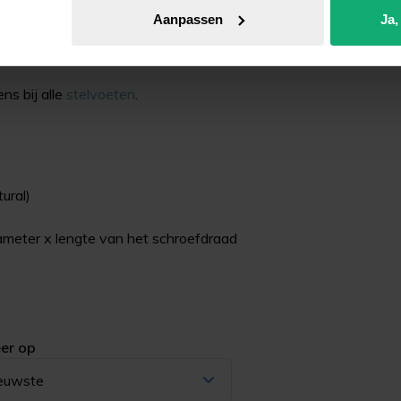
Aanpassen
Ja,
ar glijvlak. Ook wanneer je op termijn de
vlak te vervangen door een andere kwaliteit.
ns bij alle
stelvoeten
.
ural)
ameter x lengte van het schroefdraad
er op
euwste