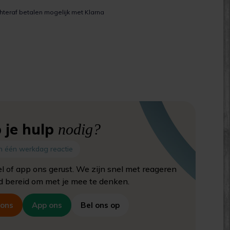
hteraf betalen mogelijk met Klarna
 je hulp
nodig?
n één werkdag reactie
el of app ons gerust. We zijn snel met reageren
jd bereid om met je mee te denken.
 ons
App ons
Bel ons op