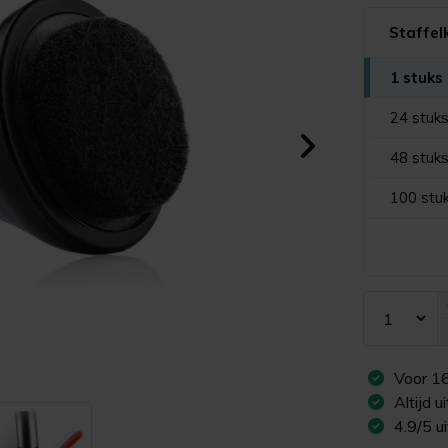
Staffel
1 stuks
24 stuk
48 stuk
100 stu
Voor
1
Altijd 
4.9/5 u