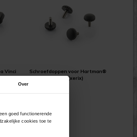
a Vinci
Schroefdoppen voor Hartman®
Da Vinci hocker (xerix)
Over
(0)
Vanaf
8,25
j een goed functionerende
akelijke cookies toe te