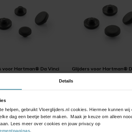
rs voor Hartman® Da Vinci
Glijders voor Hartman® D
nstoel (xerix)
diningstoel (xerix)
Details
(0)
(0)
8,25
Vanaf
8,25
ies
te helpen, gebruikt Vloerglijders.nl cookies. Hiermee kunnen wi
elke dag een beetje beter maken. Maak je keuze om alleen noodz
 staan. Lees meer over cookies en jouw privacy op
tementpaginas
.