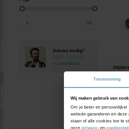
0
20
Advies nodig?
0228 - 222 132
nu bereikbaar
Glijde
stande
Toestemming
Vanaf
Wij maken gebruik van cook
Om je beter en persoonlijker 
website garanderen en deze 
staan of alle cookies toe te
onze
privacy
- en
cookiesta