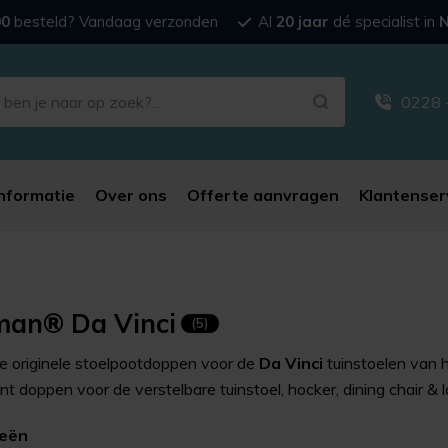
00
besteld? Vandaag verzonden
Al
20 jaar
dé specialist in
N
0228 
nformatie
Over ons
Offerte aanvragen
Klantenser
man® Da Vinci
(5)
 je originele stoelpootdoppen voor de
Da Vinci
tuinstoelen van 
t doppen voor de verstelbare tuinstoel, hocker, dining chair & 
ieën