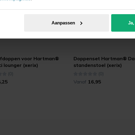
Aanpassen
Ja,
fdoppen voor Hartman®
Doppenset Hartman® Da 
i lounger (xerix)
standenstoel (xerix)
(0)
(0)
8,25
Vanaf
16,95