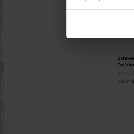
Schroe
Da Vinc
Vanaf