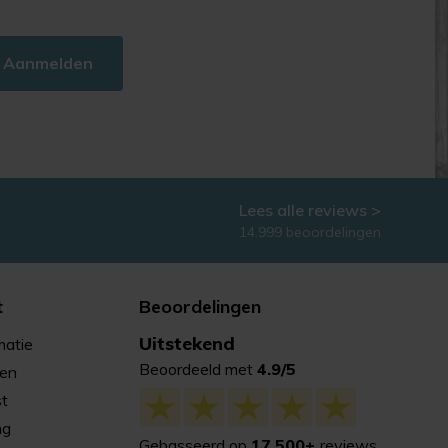
Aanmelden
Lees alle reviews >
14.999 beoordelingen
t
Beoordelingen
Uitstekend
matie
Beoordeeld met
4.9/5
gen
st
ng
Gebasseerd op
17.500+
reviews