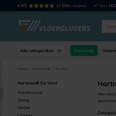
4.9/5
17.500+
reviews
Voor
16:
Alle categoriëen
Vloeri
Keuzehulp
Home
/
hartman®
/
da vinci
Hart
Hartman® Da Vinci
Standenstoel
Hier vind
Dining
assortimen
Hocker
Categor
Lounger