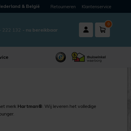
ederland & België
Retourneren
Klantenservice
0
- 222 132
- nu bereikbaar
vice
het merk
Hartman®
. Wij leveren het volledige
lounger.