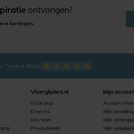
piratie
ontvangen?
ieve kortingen,
op Trusted Shops
Vloerglijders.nl
Mijn accoun
Onze blog
Account infor
Over ons
Mijn bestellin
Ons team
Mijn verlanglij
rging
Privacybeleid
Mijn vergelijki