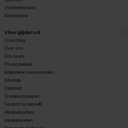
Vloerinformatie
Kennisbank
Vloerglijders.nl
Onze blog
Over ons
Ons team
Privacybeleid
Algemene voorwaarden
Sitemap
Deurmat
Stoelpootdoppen
Scratch no More®
Meubelpootjes
Meubelwielen
Bureaustoel glijders