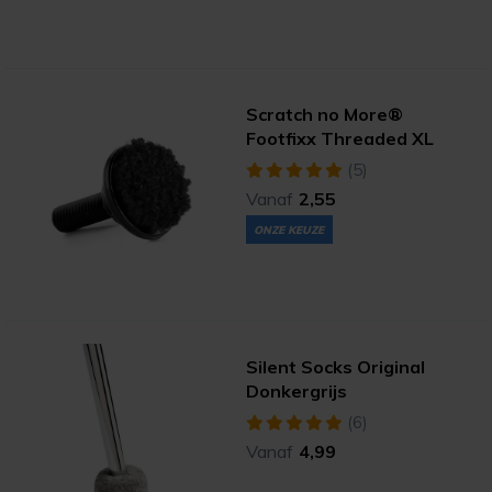
Scratch no More®
Footfixx Threaded XL
(5)
Vanaf
2,55
ONZE KEUZE
Silent Socks Original
Donkergrijs
(6)
Vanaf
4,99