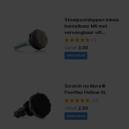
Stoelpootdoppen inbuis
kantelbaar M6 met
vervangbaar vilt
(ultrasoft)
(7)
Vanaf
3,00
ONZE KEUZE
Scratch no More®
Footfixx Hollow XL
(34)
Vanaf
2,50
ONZE KEUZE