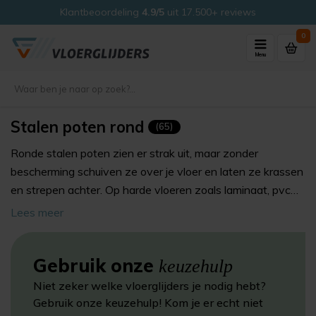
Klantbeoordeling
4.9/5
uit 17.500+ reviews
0
Menu
Stalen poten rond
(65)
Ronde stalen poten zien er strak uit, maar zonder
bescherming schuiven ze over je vloer en laten ze krassen
en strepen achter. Op harde vloeren zoals laminaat, pvc
en parket hoor je bij elke beweging een vervelend
Lees meer
Speciale varianten
voor ronde stalen poten
piepgeluid, en na verloop van tijd zie je de schade ook.
Voor 16:00 uur besteld
: vandaag verzonden uit
Glijders ronde stalen poten lossen dat in één keer op: je
eigen magazijn
Gebruik onze
klikt of schuift ze onder de poot en je meubel glijdt weer
keuzehulp
4,9/5 uit 17.500+ beoordelingen
geruisloos. Hieronder vind je alle varianten voor ronde
Niet zeker welke vloerglijders je nodig hebt?
100 dagen bedenktijd
, dus rustig thuis passen
stalen buizen. Welke je kiest, hangt af van je vloer en je
Gebruik onze keuzehulp! Kom je er echt niet
20 jaar dé specialist
in vloerbescherming