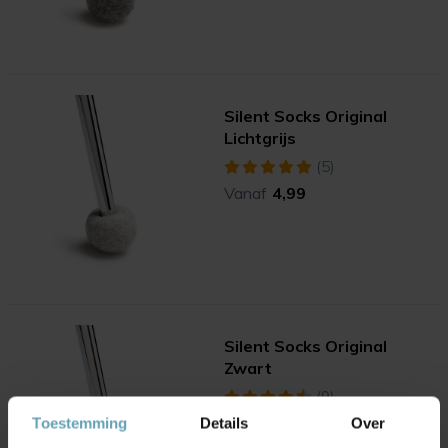
Silent Socks Original
Lichtgrijs
(5)
Vanaf
4,99
Silent Socks Original
Zwart
(9)
Vanaf
4,99
Toestemming
Details
Over