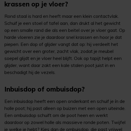
krassen op je vloer?
Rond staal is hard en heeft maar een klein contactvlak.
Schuif je een stoel of tafel aan, dan drukt al het gewicht
op een smalle rand die als een beitel over je vloer gaat. Op
harde vloeren zie je daardoor snel krassen en hoor je dat
piepen. Een dop of glijder vangt dat op: hij verdeelt het
gewicht over een groter, zacht vlak, zodat je meubel
soepel glijdt en je vloer heel blijft. Ook op tapijt helpt een
glijder, want daar zakt een kale stalen poot juist in en
beschadigt hij de vezels.
Inbuisdop of ombuisdop?
Een inbuisdop heeft een open onderkant en schuif je ín de
holle poot; hij past alleen op buizen met een open uiteinde.
Een ombuisdop schuift om de poot heen en werkt
daardoor op zowel holle als massieve ronde poten. Twijfel
je welke je hebt? Kies dan de ombuisdop, die past vrijwel