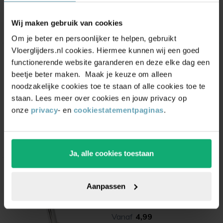
Wij maken gebruik van cookies
Om je beter en persoonlijker te helpen, gebruikt
Vloerglijders.nl cookies. Hiermee kunnen wij een goed
functionerende website garanderen en deze elke dag een
Silent Socks Original Rood
beetje beter maken. Maak je keuze om alleen
noodzakelijke cookies toe te staan of alle cookies toe te
(3)
staan. Lees meer over cookies en jouw privacy op
Vanaf
4,99
onze
privacy
- en
cookiestatementpaginas
.
Ja, alle cookies toestaan
Silent Socks Original Bruin
Aanpassen
(2)
Vanaf
4,99