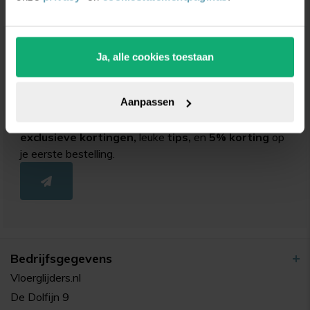
Ja, alle cookies toestaan
Unieke
kortingsacties
en
inspiratie
ontvangen?
Aanpassen
Schrijf je in voor onze nieuwsbrief. Ontvang
exclusieve kortingen,
leuke
tips,
en
5% korting
op
je eerste bestelling.
Bedrijfsgegevens
Vloerglijders.nl
De Dolfijn 9