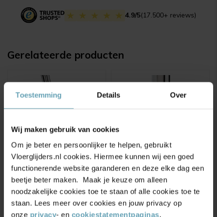
4.9/5
(17.500+ reviews)
Gerelateerde producten
Toestemming
Details
Over
Wij maken gebruik van cookies
Om je beter en persoonlijker te helpen, gebruikt
Vloerglijders.nl cookies. Hiermee kunnen wij een goed
functionerende website garanderen en deze elke dag een
Silent Socks HD
Silent Socks XL
beetje beter maken. Maak je keuze om alleen
Magnesium
Original Lichtgrijs
noodzakelijke cookies toe te staan of alle cookies toe te
(5)
(1)
staan. Lees meer over cookies en jouw privacy op
Vanaf
5,99
Vanaf
5,99
onze
privacy
- en
cookiestatementpaginas
.