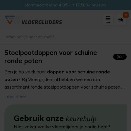
7.500+ reviews
Veilig kopen met ons
Thuiswinke
0
Menu
Stoelpootdoppen voor schuine
(53)
ronde poten
Ben je op zoek naar
doppen voor schuine ronde
poten
? Bij Vloerglijders.nl hebben we een ruim
assortiment ronde stoelpootdoppen voor schuine poten.
We hebben ze voor ronde houten en metalen stoelpootjes
Lees meer
die in een hoek met de vloer staan. De doppen zijn
leverbaar met vilt, nylon, teflon of Scratch no More®
Gebruik onze
glijvlak.
keuzehulp
Niet zeker welke vloerglijders je nodig hebt?