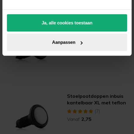
Ja, alle cookies toestaan
Stoelpootdoppen inbuis
kantelbaar XL met nylon
(4)
Aanpassen
Vanaf
2,25
Stoelpootdoppen inbuis
kantelbaar XL met teflon
(7)
Vanaf
2,75