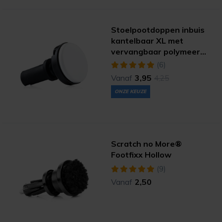
Stoelpootdoppen inbuis
kantelbaar XL met
vervangbaar polymeer
(extreme)
(6)
Vanaf
3,95
4,25
ONZE KEUZE
Scratch no More®
Footfixx Hollow
(9)
Vanaf
2,50