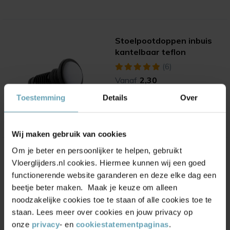
Stoelpootdoppen inbuis
kantelbaar teflon
(6)
Vanaf
2,30
Toestemming
Details
Over
Wij maken gebruik van cookies
Om je beter en persoonlijker te helpen, gebruikt
Stoelpootdoppen inbuis
Vloerglijders.nl cookies. Hiermee kunnen wij een goed
kantelbaar vilt
functionerende website garanderen en deze elke dag een
(19)
beetje beter maken. Maak je keuze om alleen
Vanaf
1,85
noodzakelijke cookies toe te staan of alle cookies toe te
staan. Lees meer over cookies en jouw privacy op
onze
privacy
- en
cookiestatementpaginas
.