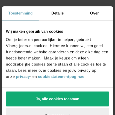
Toestemming
Details
Over
Stoelpootdoppen ombuis
zware kwaliteit rubber
Wij maken gebruik van cookies
(50)
Om je beter en persoonlijker te helpen, gebruikt
Vanaf
0,55
Vloerglijders.nl cookies. Hiermee kunnen wij een goed
functionerende website garanderen en deze elke dag een
beetje beter maken. Maak je keuze om alleen
noodzakelijke cookies toe te staan of alle cookies toe te
staan. Lees meer over cookies en jouw privacy op
onze
privacy
- en
cookiestatementpaginas
.
Stoelpootdoppen ombuis
rubber met metaalinlage
(9)
Ja, alle cookies toestaan
Vanaf
0,99
NIEUW