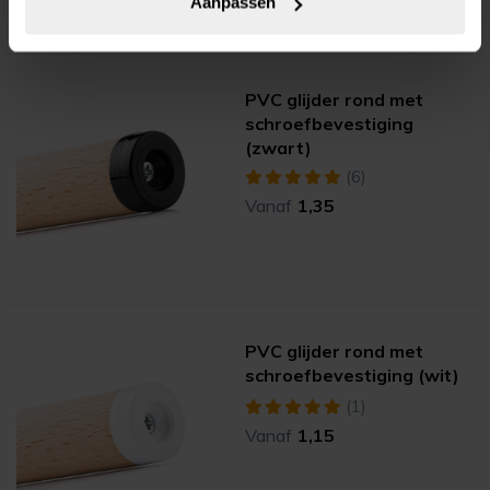
Aanpassen
PVC glijder rond met
schroefbevestiging
(zwart)
(6)
Vanaf
1,35
PVC glijder rond met
schroefbevestiging (wit)
(1)
Vanaf
1,15