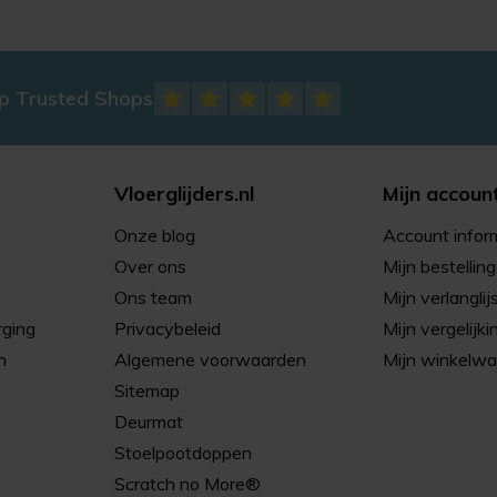
op Trusted Shops
Vloerglijders.nl
Mijn accoun
Onze blog
Account infor
Over ons
Mijn bestellin
Ons team
Mijn verlanglij
rging
Privacybeleid
Mijn vergelijki
n
Algemene voorwaarden
Mijn winkelw
Sitemap
Deurmat
Stoelpootdoppen
Scratch no More®