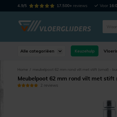
4.9/5
17.500+
reviews
Voor
16:
Alle categoriëen
Vloeri
Keuzehulp
Home
/
meubelpoot 62 mm rond vilt met stift (smal) - bur
Meubelpoot 62 mm rond vilt met stift (
2 reviews