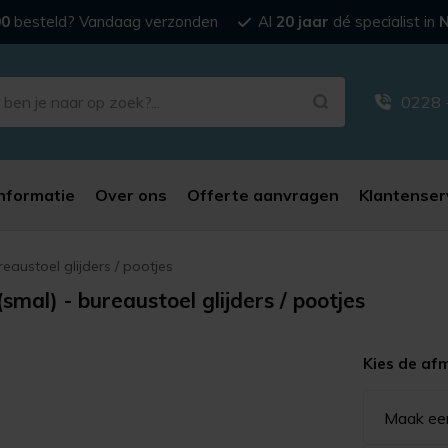
00
besteld? Vandaag verzonden
Al
20 jaar
dé specialist in
N
0228 
nformatie
Over ons
Offerte aanvragen
Klantenser
eaustoel glijders / pootjes
smal) - bureaustoel glijders / pootjes
Kies de af
Maak ee