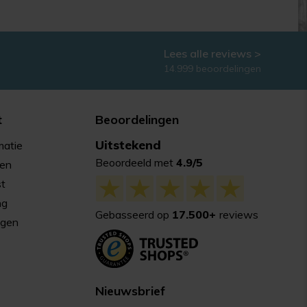
Lees alle reviews >
14.999 beoordelingen
t
Beoordelingen
Uitstekend
matie
Beoordeeld met
4.9/5
gen
st
ng
Gebasseerd op
17.500+
reviews
agen
Nieuwsbrief