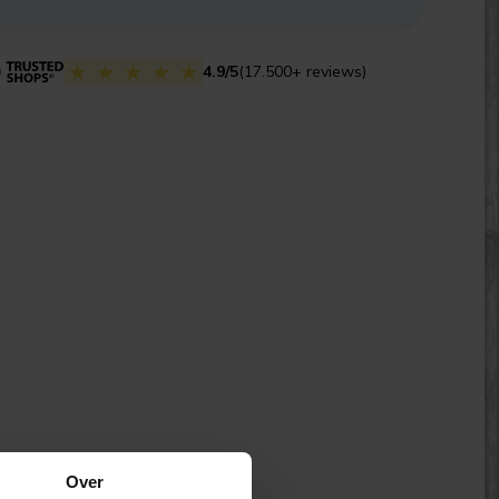
4.9/5
(17.500+ reviews)
Over