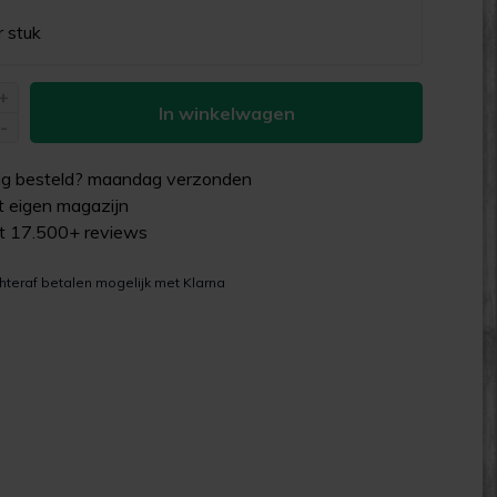
r stuk
+
In winkelwagen
-
g besteld?
maandag
verzonden
uit eigen magazijn
it 17.500+ reviews
hteraf betalen mogelijk met Klarna