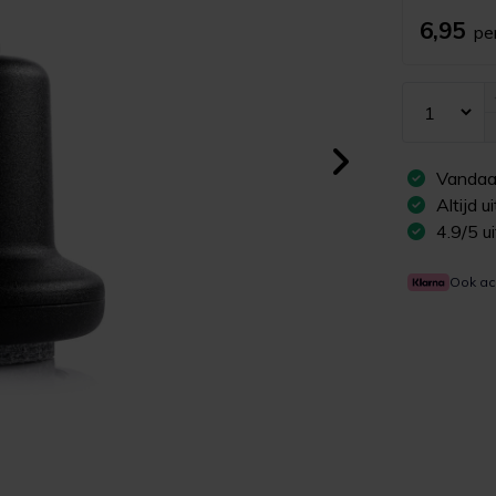
6,95
pe
Vandaa
Altijd 
4.9/5 u
Ook ac