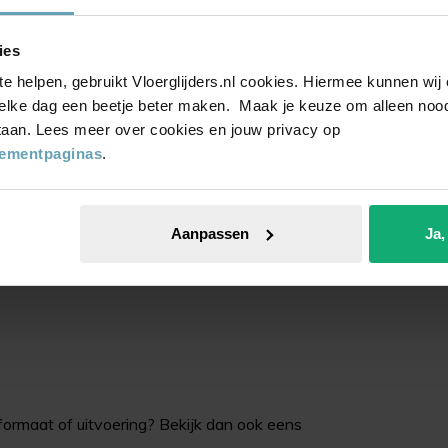
ies
te helpen, gebruikt Vloerglijders.nl cookies. Hiermee kunnen wi
elke dag een beetje beter maken. Maak je keuze om alleen noodz
 staan. Lees meer over cookies en jouw privacy op
t, ronde dop, vierkante dop & houtplug.
tementpaginas
.
everbaar met zes verschillende
eschikbaar:
Aanpassen
Ja,
formaat of uitvoering? Bekijk dan ook eens