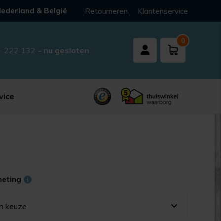
ederland & België
Retourneren
Klantenservice
0
- 222 132
- nu gesloten
vice
meting
n keuze