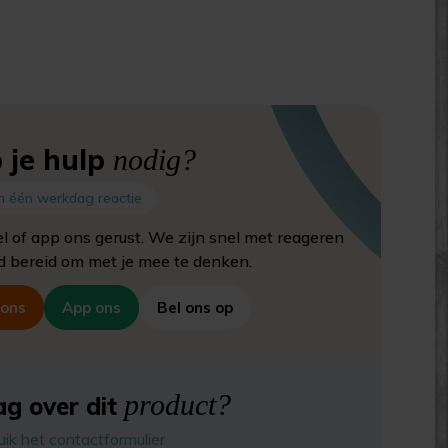
 je hulp
nodig?
n één werkdag reactie
el of app ons gerust. We zijn snel met reageren
jd bereid om met je mee te denken.
 ons
App ons
Bel ons op
product?
g over dit
uik het contactformulier