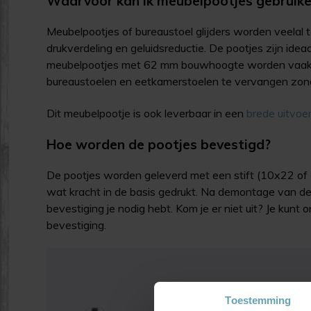
Waarvoor kan ik meubelpootjes gebruik
Meubelpootjes of bureaustoel glijders worden veelal t
drukverdeling en geluidsreductie. De pootjes zijn idea
meubelpootjes met 62 mm bouwhoogte worden vaak
bureaustoelen en eetkamerstoelen te vervangen zonde
Dit meubelpootje is ook leverbaar in een
brede uitvoe
Hoe worden de pootjes bevestigd?
De pootjes worden geleverd met een stift (10x22 of
wat kracht in de basis gedrukt. Na demontage van de
bevestiging je nodig hebt. Kom je er niet uit? Je kunt
bevestiging.
Toestemming