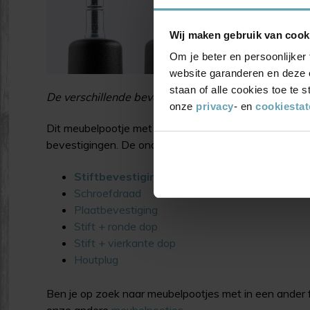
Wij maken gebruik van cook
Om je beter en persoonlijker 
website garanderen en deze 
staan of alle cookies toe te
De verschillende bevestigingen: stift, schroef, plaa
onze
privacy
- en
cookiesta
Dit meubelpootje met een bouwhoogte van 62 mm is l
bevestigingen. De onderstaande bevestigingen zijn b
Stiftbevestiging
Schroefdraad
Plaatbevestiging
Stift + ronde dop
Stift + vierkante dop
Houtplug
Ben je op zoek naar meubelpootjes met in een ander 
onze andere
meubelpootjes
.