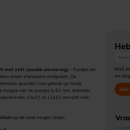
Heb
Binne
Mail, b
t met stift (smalle uitvoering) -
Pootjes ter
en alti
iken onder standaard stoelpoten. De
 uitermate geschikt voor gebruik op harde
Mail
 De hoogte van de pootjes is 62 mm, diameter
 Geleverd met 10x22 of 11x22 mm stift met
Vraa
schuin
op de vloer mogen staan.
> Gebr