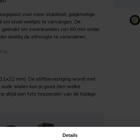
en?
oegepast voor meer stabiliteit, gelijkmatige
al om stoel wieltjes te vervangen. De
 gebruikt om zwenkwielen van 60 mm onder
r daarbij de zithoogte te veranderen.
ring
.
 11x22 mm). De stiftbevestiging wordt met
 oude wielen kun je goed zien welke
 ons altijd een foto toezenden van de huidige
Details