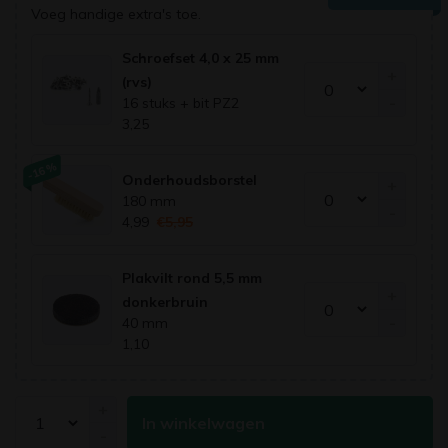
Voeg handige extra's toe.
Schroefset 4,0 x 25 mm
+
(rvs)
-
16 stuks + bit PZ2
3,25
-16%
Onderhoudsborstel
+
180 mm
-
4,99
€5,95
Plakvilt rond 5,5 mm
+
donkerbruin
-
40 mm
1,10
+
In winkelwagen
-