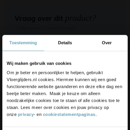
product?
Vraag over dit
> Gebruik het contactformulier
Toestemming
Details
Over
Specificaties
Korting op je bestelling? 👀
Wij maken gebruik van cookies
Beschrijving
Schrijf je in voor onze nieuwsbrief,
Om je beter en persoonlijker te helpen, gebruikt
blijf up-to-date en ontvang
5%
Productbeoordelingen
Vloerglijders.nl cookies. Hiermee kunnen wij een goed
korting
op je bestelling
functionerende website garanderen en deze elke dag een
beetje beter maken. Maak je keuze om alleen
4.9/5
(17.500+ reviews)
noodzakelijke cookies toe te staan of alle cookies toe te
staan. Lees meer over cookies en jouw privacy op
onze
privacy
- en
cookiestatementpaginas
.
Unieke
kortingsacties
en