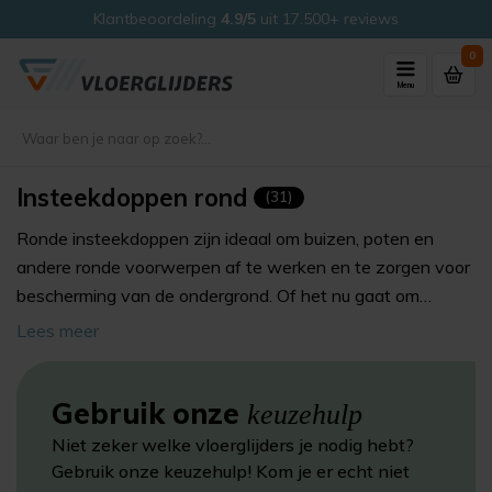
Veilig kopen met ons
Thuiswinkel Waarborg
0
Menu
Insteekdoppen rond
(31)
Ronde insteekdoppen zijn ideaal om buizen, poten en
andere ronde voorwerpen af te werken en te zorgen voor
bescherming van de ondergrond. Of het nu gaat om
meubelpoten, tafelonderstellen, stoelbuizen of andere
Lees meer
ronde buizen,
ronde insteek doppen
zijn veelzijdig
inzetbaar.
Gebruik onze
keuzehulp
Niet zeker welke vloerglijders je nodig hebt?
Gebruik onze keuzehulp! Kom je er echt niet