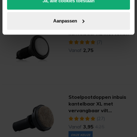
Ja, alle cookies toestaan
Aanpassen
Stoelpootdoppen inbuis
kantelbaar XL met teflon
(7)
Vanaf
2,75
Stoelpootdoppen inbuis
kantelbaar XL met
vervangbaar vilt
(ultrasoft)
(27)
Vanaf
3,95
4,25
ONZE KEUZE