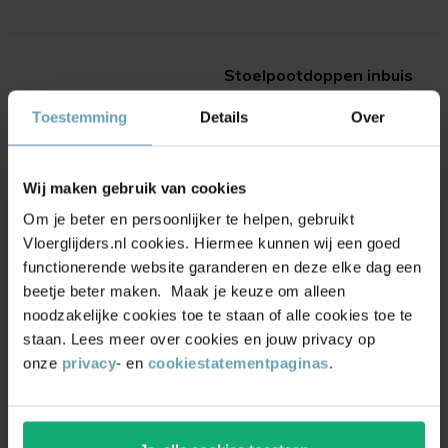
Stoelpootdoppen inbuis
kantelbaar XL met vilt
Toestemming
Details
Over
(11)
Vanaf
2,55
Wij maken gebruik van cookies
Om je beter en persoonlijker te helpen, gebruikt
Vloerglijders.nl cookies. Hiermee kunnen wij een goed
functionerende website garanderen en deze elke dag een
beetje beter maken. Maak je keuze om alleen
Stoelpootdoppen inbuis
noodzakelijke cookies toe te staan of alle cookies toe te
kantelbaar teflon
staan. Lees meer over cookies en jouw privacy op
(6)
onze
privacy
- en
cookiestatementpaginas
.
Vanaf
2,30