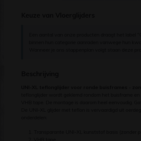
Keuze van Vloerglijders
Een aantal van onze producten draagt het label "O
binnen hun categorie aanraden vanwege hun kwalit
Wanneer je ons stappenplan volgt staan deze pro
Beschrijving
UNI-XL teflonglijder voor ronde buisframes - zon
teflonglijder wordt geklemd rondom het buisframe en
VHB tape. De montage is daarom heel eenvoudig. Gaten
De UNI-XL glijder met teflon is vervaardigd uit oerdeg
onderdelen:
Transparante UNI-XL kunststof basis (zonder p
VHB tape