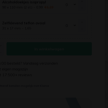
+
Alcoholdoekjes isopropyl
-
90 x 110 mm (2 st.)
-
0,99
€1,29
+
Zelfklevend teflon ovaal
-
31 x 17 mm
-
1,65
+
In winkelwagen
-
6:00
besteld? Vandaag verzonden
uit eigen magazijn
it 17.500+ reviews
hteraf betalen mogelijk met Klarna