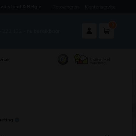
ederland & België
Retourneren
Klantenservice
0
- 222 132
- nu bereikbaar
vice
meting