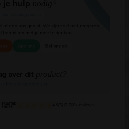
 je hulp
nodig?
n één werkdag reactie
el of app ons gerust. We zijn snel met reageren
jd bereid om met je mee te denken.
 ons
App ons
Bel ons op
product?
g over dit
uik het contactformulier
4.9/5
(17.500+ reviews)