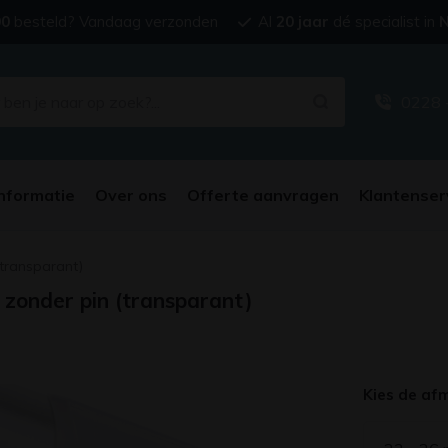
00
besteld? Vandaag verzonden
Al
20 jaar
dé specialist in
N
0228 
nformatie
Over ons
Offerte aanvragen
Klantenser
(transparant)
- zonder pin (transparant)
Kies de af