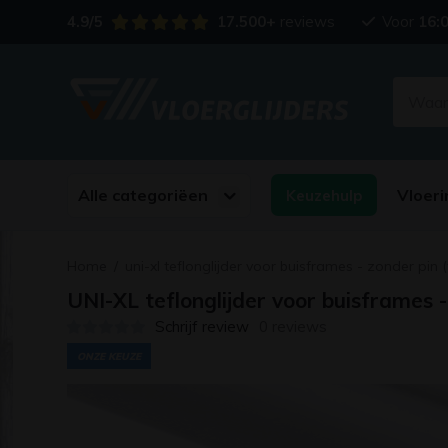
4.9/5
17.500+
reviews
Voor
16:
Alle categoriëen
Vloeri
Keuzehulp
Home
/
uni-xl teflonglijder voor buisframes - zonder pin 
UNI-XL teflonglijder voor buisframes 
Schrijf review
0 reviews
ONZE KEUZE