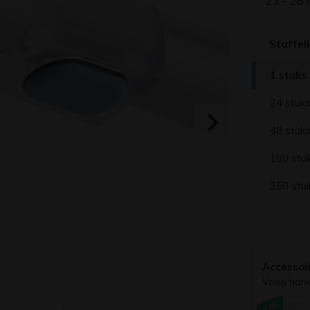
23 - 26
Staffel
1 stuks
24 stuk
48 stuk
100 stu
250 stu
Accessoi
Voeg handi
-23%