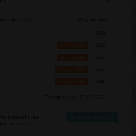
 mm
korting
(Uitleg)
Prijs per stuk
3,30
s
3,20
Bespaar
3%
s
3,13
Bespaar
5%
ks
2,97
Bespaar
10%
ks
2,64
Bespaar
20%
Totaalprijs (incl. BTW):
3,30
res & toebehoren
Combineer & bespaar
ge extra's toe.