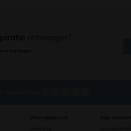
piratie
ontvangen?
ieve kortingen,
op Trusted Shops
Vloerglijders.nl
Mijn accoun
Onze blog
Account infor