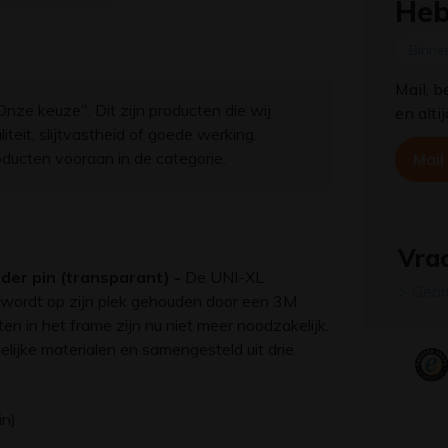
Heb
Binne
Mail, b
nze keuze". Dit zijn producten die wij
en alti
eit, slijtvastheid of goede werking.
ducten vooraan in de categorie.
Mail
Vraa
der pin (transparant) -
De UNI-XL
> Gebr
 wordt op zijn plek gehouden door een 3M
 in het frame zijn nu niet meer noodzakelijk.
elijke materialen en samengesteld uit drie
in)