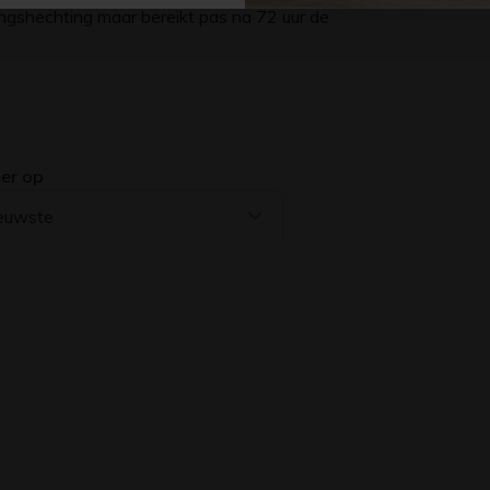
ngshechting maar bereikt pas na 72 uur de
er op
euwste