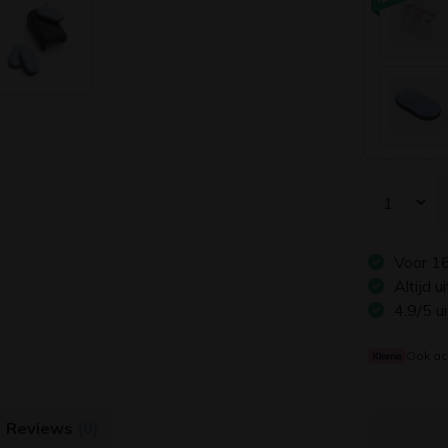
Voor
1
Altijd 
4.9/5 u
Ook ac
Reviews
(0)