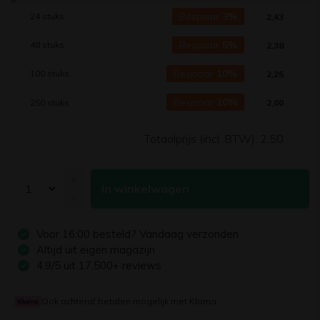
Bespaar
3%
24 stuks
2,43
Bespaar
5%
48 stuks
2,38
Bespaar
10%
100 stuks
2,25
Bespaar
20%
250 stuks
2,00
Totaalprijs (incl. BTW):
2,50
+
In winkelwagen
-
Voor
16:00
besteld? Vandaag verzonden
Altijd uit eigen magazijn
4.9/5 uit 17.500+ reviews
Ook achteraf betalen mogelijk met Klarna