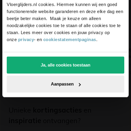
blijf up-to-date en ontvang
5%
Vloerglijders.nl cookies. Hiermee kunnen wij een goed
korting
op je bestelling
functionerende website garanderen en deze elke dag een
beetje beter maken. Maak je keuze om alleen
noodzakelijke cookies toe te staan of alle cookies toe te
staan. Lees meer over cookies en jouw privacy op
onze
privacy
- en
cookiestatementpaginas
.
UNI-XL teflonglijder
Zelfklevend teflon
H
voor buisframes -
ovaal
m
zonder pin
(3)
Ja, alle cookies toestaan
(4)
Vanaf
1,55
V
Pak die korting!
Vanaf
2,99
Aanpassen
Unieke
kortingsacties
en
inspiratie
ontvangen?