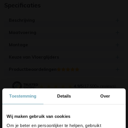
Specificaties
Beschrijving
Maatvoering
Montage
Keuze van Vloerglijders
Productbeoordelingen
4.9/5
(17.500+ reviews)
Toestemming
Details
Over
Korting op je bestelling? 👀
Gerelateerde producten
Wij maken gebruik van cookies
Schrijf je in voor onze nieuwsbrief,
Om je beter en persoonlijker te helpen, gebruikt