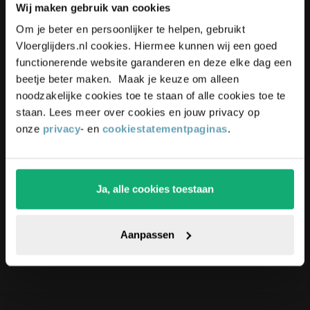
Wij maken gebruik van cookies
Schrijf je in voor onze nieuwsbrief,
Om je beter en persoonlijker te helpen, gebruikt
Gerelateerde producten
blijf up-to-date en ontvang
5%
Vloerglijders.nl cookies. Hiermee kunnen wij een goed
korting
op je bestelling
functionerende website garanderen en deze elke dag een
beetje beter maken. Maak je keuze om alleen
noodzakelijke cookies toe te staan of alle cookies toe te
staan. Lees meer over cookies en jouw privacy op
onze
privacy
- en
cookiestatementpaginas
.
Ja, alle cookies toestaan
Rubberen
Pak die korting!
montagehamer
Aanpassen
(3)
Vanaf
4,99