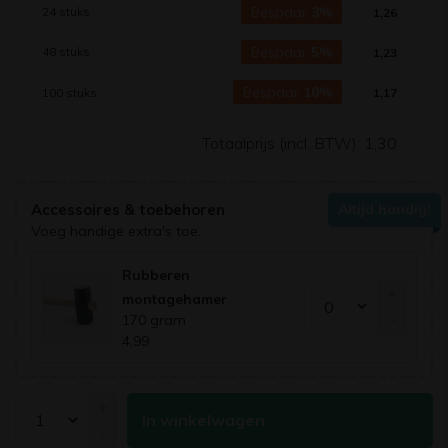
Bespaar
3%
24 stuks
1,26
Bespaar
5%
48 stuks
1,23
Bespaar
10%
100 stuks
1,17
Totaalprijs (incl. BTW):
1,30
Accessoires & toebehoren
Altijd handig!
Voeg handige extra's toe.
Rubberen
+
montagehamer
-
170 gram
4,99
+
In winkelwagen
-