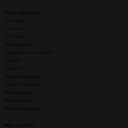
Vloerglijders.nl
Onze blog
Over ons
Ons team
Privacybeleid
Algemene voorwaarden
Sitemap
Deurmat
Stoelpootdoppen
Scratch no More®
Meubelpootjes
Meubelwielen
Bureaustoel glijders
Mijn account